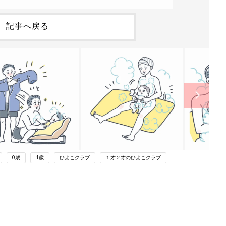
記事へ戻る
0歳
1歳
ひよこクラブ
１才２才のひよこクラブ