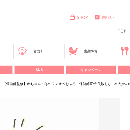
SHOP
内祝い
TOP
き
名づけ
出産準備
SNS
キャンペーン
【保健師監修】赤ちゃん・冬のワンオペおふろ 保健師直伝 失敗しないのための