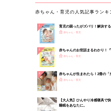
赤ちゃん・育児の人気記事ランキ
育児の困ったがズバリ！解決する
『ひよこクラブ 夏号』 4カ月～
赤ちゃん・育児
になるまで、育児に役立つ情報が
ぱい！
赤ちゃんのお世話まるわかり！『
てのひよこクラブ 夏号』〈巻頭
赤ちゃん・育児
集〉初めての授乳がうまくいく！
っぱい・ミルクの基本と夏のトラ
解決テク
赤ちゃんが生まれたら！2冊の「
ひよ」
赤ちゃん・育児
【大人気】ひんやり冷感寝具で快
睡眠をあなたに。