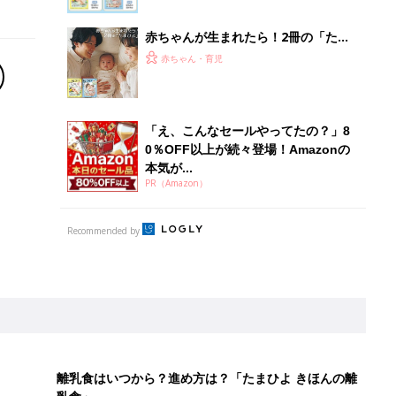
赤ちゃんが生まれたら！2冊の「たま
ひよ」
赤ちゃん・育児
「え、こんなセールやってたの？」8
0％OFF以上が続々登場！Amazonの
本気が...
PR（Amazon）
Recommended by
離乳食はいつから？進め方は？「たまひよ きほんの離