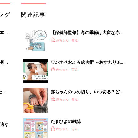
ング
関連記事
本
【保健師監修】冬の季節は大変な赤ち
2才
ゃんのおふろ、イライラしない夫との
赤ちゃん・育児
いっ
分担方法
初め
ワンオペおふろ成功術 ～おすわり以
大特
降の赤ちゃん編～【動画】
赤ちゃん・育児
 お
ブル
たま
赤ちゃんのつめ切り、いつ切る？どう
切る？コツ＆やりがちNG2選【保健師
赤ちゃん・育児
が解説】
たまひよの雑誌
適な
赤ちゃん・育児