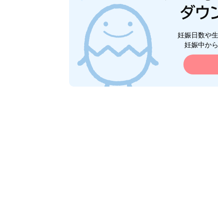
妊娠日数や
妊娠中か