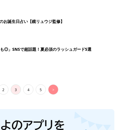
日のお誕生日占い【鏡リュウジ監修】
も◎」SNSで超話題！夏必須のラッシュガード5選
2
3
4
5
>