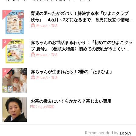
育児の困ったがズバリ！解決する本『ひよこクラブ
秋号』 4カ月～2才になるまで、育児に役立つ情報が
いっぱい！
赤ちゃん・育児
赤ちゃんのお世話まるわかり！『初めてのひよこクラ
ブ 夏号』〈巻頭大特集〉初めての授乳がうまくい
く！ おっぱい・ミルクの基本と夏のトラブル 解決テ
赤ちゃん・育児
ク
赤ちゃんが生まれたら！2冊の「たまひよ」
赤ちゃん・育児
お墓の撤去にいくらかかる？墓じまい費用
PR(くらしの話題)
Recommended by