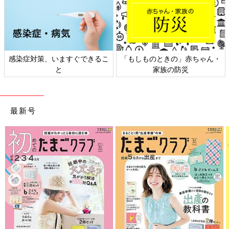
ちゃん・
日本外来小児科学会リーフレッ
六星占術 細木かおりさ
ト検討会
相談
最新号