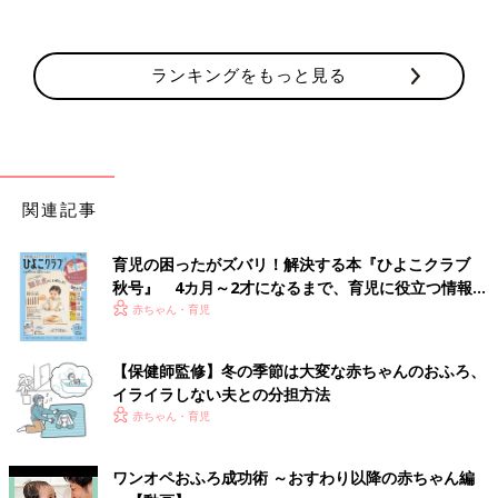
ランキングをもっと見る
関連記事
育児の困ったがズバリ！解決する本『ひよこクラブ
秋号』 4カ月～2才になるまで、育児に役立つ情報が
いっぱい！
赤ちゃん・育児
【保健師監修】冬の季節は大変な赤ちゃんのおふろ、
イライラしない夫との分担方法
赤ちゃん・育児
ワンオペおふろ成功術 ～おすわり以降の赤ちゃん編