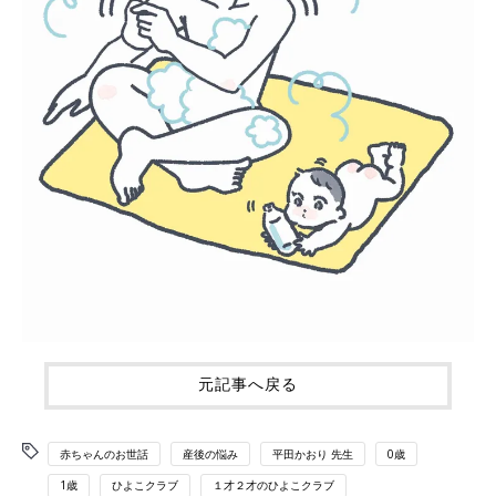
元記事へ戻る
赤ちゃんのお世話
産後の悩み
平田かおり 先生
0歳
1歳
ひよこクラブ
１才２才のひよこクラブ