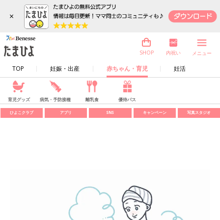
×
内祝い
SHOP
メニュー
TOP
妊娠・出産
赤ちゃん・育児
妊活
育児グッズ
病気・予防接種
離乳食
優待パス
ひよこクラブ
アプリ
SNS
キャンペーン
写真スタジオ