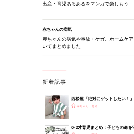
出産・育児あるあるをマンガで楽しもう
赤ちゃんの病気
赤ちゃんの病気や事故・ケガ、ホームケア
いてまとめました
新着記事
西松屋「絶対にゲットしたい！
ズりアイテム5選
赤ちゃん・育児
0-2才育児まとめ：子どもの命を守る、C