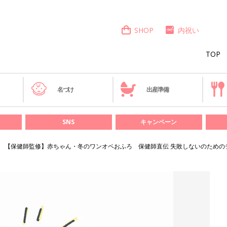
SHOP
内祝い
TOP
き
名づけ
出産準備
SNS
キャンペーン
【保健師監修】赤ちゃん・冬のワンオペおふろ 保健師直伝 失敗しないのための