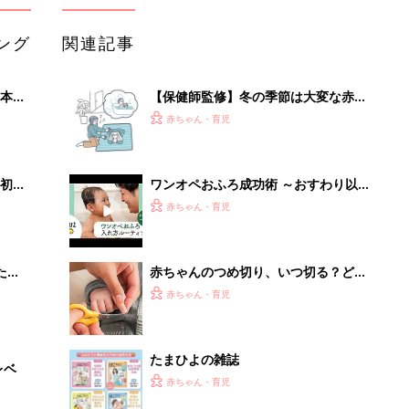
ング
関連記事
本
【保健師監修】冬の季節は大変な赤ち
2才
ゃんのおふろ、イライラしない夫との
赤ちゃん・育児
いっ
分担方法
初め
ワンオペおふろ成功術 ～おすわり以
大特
降の赤ちゃん編～【動画】
赤ちゃん・育児
 お
ブル
たま
赤ちゃんのつめ切り、いつ切る？どう
切る？コツ＆やりがちNG2選【保健師
赤ちゃん・育児
が解説】
たまひよの雑誌
レベ
赤ちゃん・育児