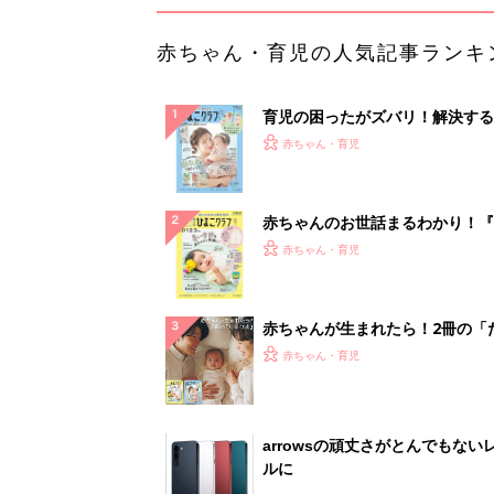
赤ちゃん・育児の人気記事ランキ
育児の困ったがズバリ！解決する
『ひよこクラブ 夏号』 4カ月～
赤ちゃん・育児
になるまで、育児に役立つ情報が
ぱい！
赤ちゃんのお世話まるわかり！『
てのひよこクラブ 夏号』〈巻頭
赤ちゃん・育児
集〉初めての授乳がうまくいく！
っぱい・ミルクの基本と夏のトラ
解決テク
赤ちゃんが生まれたら！2冊の「
ひよ」
赤ちゃん・育児
arrowsの頑丈さがとんでもない
ルに