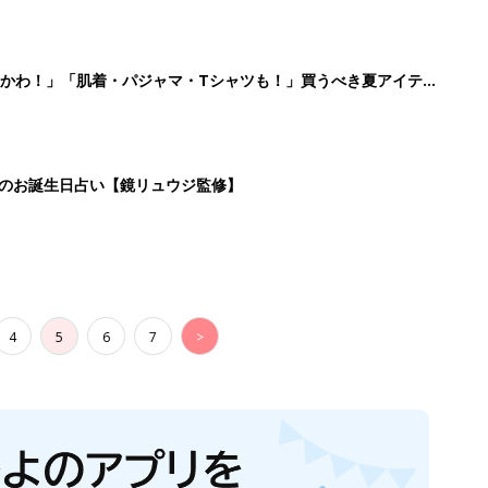
かわ！」「肌着・パジャマ・Tシャツも！」買うべき夏アイテム
日のお誕生日占い【鏡リュウジ監修】
4
5
6
7
>