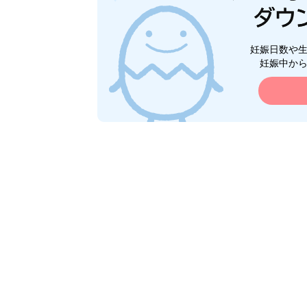
妊娠日数や
妊娠中か