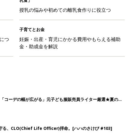
乳食」
授乳の悩みや初めての離乳食作りに役立つ
子育てとお金
につ
妊娠・出産・育児にかかる費用やもらえる補助
金・助成金を解説
」「コーデの幅が広がる」元子ども服販売員ライター厳選★夏のバ
LO(Chief Life Officer)拝命。[ハハのさけび #103]