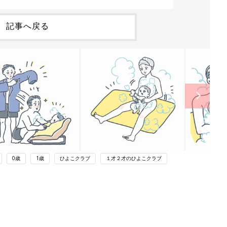
記事へ戻る
0歳
1歳
ひよこクラブ
１才２才のひよこクラブ