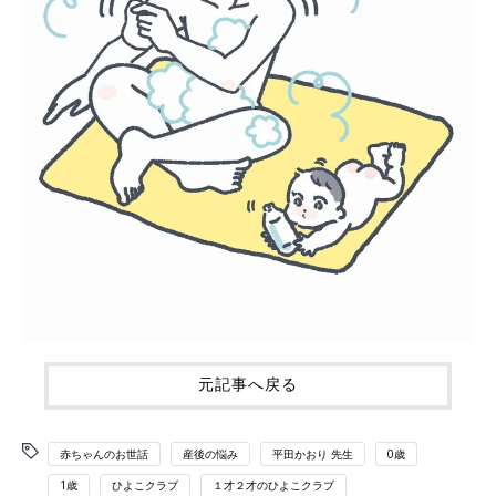
元記事へ戻る
赤ちゃんのお世話
産後の悩み
平田かおり 先生
0歳
1歳
ひよこクラブ
１才２才のひよこクラブ