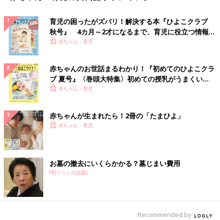
育児の困ったがズバリ！解決する本『ひよこクラブ
秋号』 4カ月～2才になるまで、育児に役立つ情報が
いっぱい！
赤ちゃん・育児
赤ちゃんのお世話まるわかり！『初めてのひよこクラ
ブ 夏号』〈巻頭大特集〉初めての授乳がうまくい
く！ おっぱい・ミルクの基本と夏のトラブル 解決テ
赤ちゃん・育児
ク
赤ちゃんが生まれたら！2冊の「たまひよ」
赤ちゃん・育児
お墓の撤去にいくらかかる？墓じまい費用
PR(くらしの話題)
Recommended by