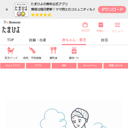
×
内祝い
SHOP
メニュー
TOP
妊娠・出産
赤ちゃん・育児
妊活
育児グッズ
病気・予防接種
離乳食
優待パス
ひよこクラブ
アプリ
SNS
キャンペーン
写真スタジオ