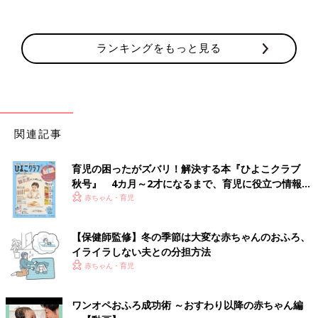
ランキングをもっと見る
関連記事
育児の困ったがズバリ！解決する本『ひよこクラブ
秋号』 4カ月～2才になるまで、育児に役立つ情報が
いっぱい！
赤ちゃん・育児
【保健師監修】冬の季節は大変な赤ちゃんのおふろ、
イライラしない夫との分担方法
赤ちゃん・育児
ワンオペおふろ成功術 ～おすわり以降の赤ちゃん編