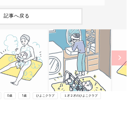
記事へ戻る
0歳
1歳
ひよこクラブ
１才２才のひよこクラブ