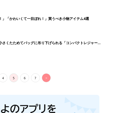
！」「かわいくて一目ぼれ！」買うべき小物アイテム4選
に！小さくたためてバッグに吊り下げられる「コンパクトレジャーシ
4
5
6
7
>