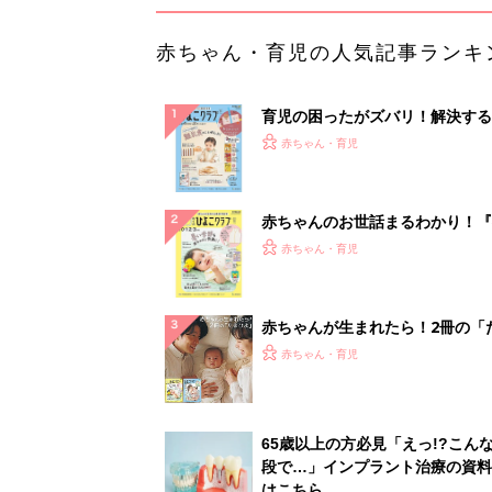
赤ちゃん・育児の人気記事ランキ
育児の困ったがズバリ！解決する
『ひよこクラブ 秋号』 4カ月～
赤ちゃん・育児
になるまで、育児に役立つ情報が
ぱい！
赤ちゃんのお世話まるわかり！『
てのひよこクラブ 夏号』〈巻頭
赤ちゃん・育児
集〉初めての授乳がうまくいく！
っぱい・ミルクの基本と夏のトラ
解決テク
赤ちゃんが生まれたら！2冊の「
ひよ」
赤ちゃん・育児
65歳以上の方必見「えっ!?こん
段で…」インプラント治療の資料
はこちら...