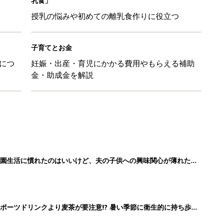
乳食」
授乳の悩みや初めての離乳食作りに役立つ
子育てとお金
につ
妊娠・出産・育児にかかる費用やもらえる補助
金・助成金を解説
育園生活に慣れたのはいいけど、夫の子供への興味関心が薄れた気
91』
ポーツドリンクより麦茶が要注意!? 暑い季節に衛生的に持ち歩
】