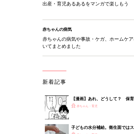
出産・育児あるあるをマンガで楽しもう
赤ちゃんの病気
赤ちゃんの病気や事故・ケガ、ホームケア
いてまとめました
新着記事
【漫画】あれ、どうして？ 保
がする……！『ふうふう子育て ＃
赤ちゃん・育児
子どもの水分補給。衛生面ではス
く3つのコツとは？【専門家監修