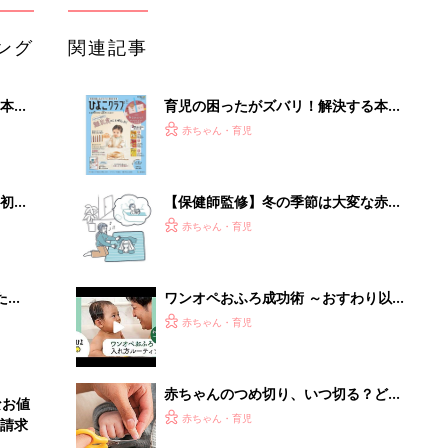
ング
関連記事
本
育児の困ったがズバリ！解決する本
2才
『ひよこクラブ 秋号』 4カ月～2才
赤ちゃん・育児
いっ
になるまで、育児に役立つ情報がいっ
ぱい！
初め
【保健師監修】冬の季節は大変な赤ち
大特
ゃんのおふろ、イライラしない夫との
赤ちゃん・育児
 お
分担方法
ブル
たま
ワンオペおふろ成功術 ～おすわり以
降の赤ちゃん編～【動画】
赤ちゃん・育児
赤ちゃんのつめ切り、いつ切る？どう
なお値
切る？コツ＆やりがちNG2選【保健師
赤ちゃん・育児
請求
が解説】