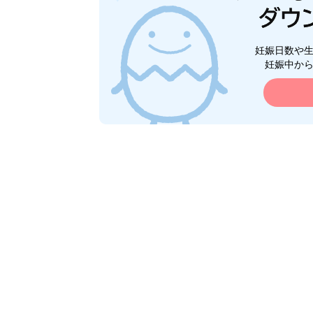
妊娠日数や
妊娠中か