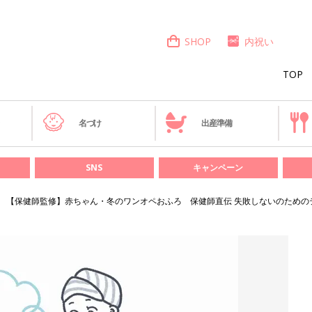
SHOP
内祝い
TOP
き
名づけ
出産準備
SNS
キャンペーン
【保健師監修】赤ちゃん・冬のワンオペおふろ 保健師直伝 失敗しないのための