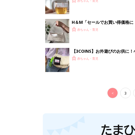
赤ちゃん・育児
H＆М「セールでお買い得価格に
赤ちゃん・育児
【3COINS】お外遊びのお供
ート」
赤ちゃん・育児
<
3