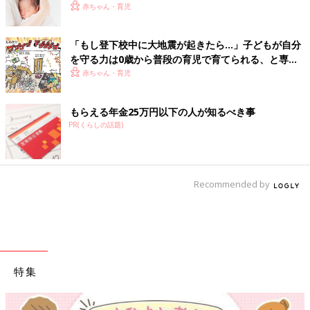
赤ちゃん・育児
「もし登下校中に大地震が起きたら…」子どもが自分
を守る力は0歳から普段の育児で育てられる、と専門
家が提言【年齢別に解説】
赤ちゃん・育児
もらえる年金25万円以下の人が知るべき事
PR(くらしの話題)
Recommended by
特集