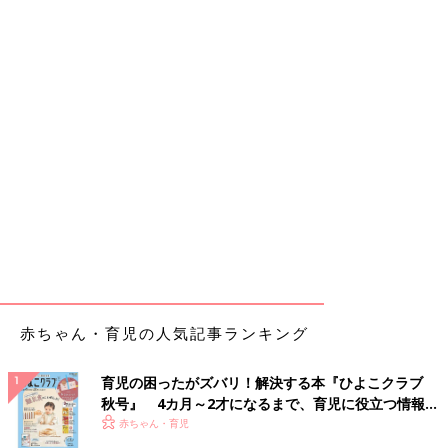
赤ちゃん・育児の人気記事ランキング
育児の困ったがズバリ！解決する本『ひよこクラブ
秋号』 4カ月～2才になるまで、育児に役立つ情報が
いっぱい！
赤ちゃん・育児