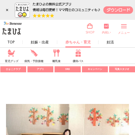
×
内祝い
SHOP
メニュー
TOP
妊娠・出産
赤ちゃん・育児
妊活
育児グッズ
病気・予防接種
離乳食
優待パス
ひよこクラブ
アプリ
SNS
キャンペーン
写真スタジオ