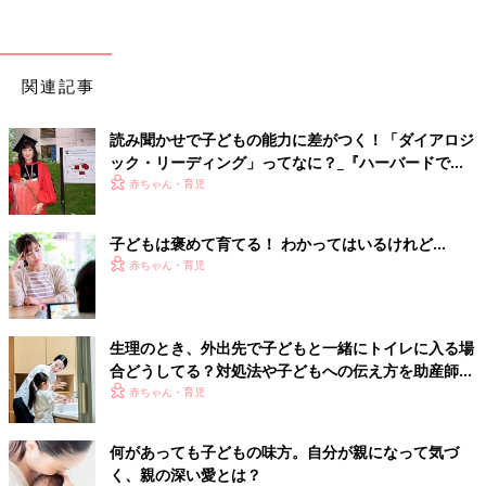
関連記事
読み聞かせで子どもの能力に差がつく！「ダイアロジ
ック・リーディング」ってなに？_『ハーバードで学
んだ 最高の読み聞かせ』著者インタビュー（前編）
赤ちゃん・育児
子どもは褒めて育てる！ わかってはいるけれど…
赤ちゃん・育児
生理のとき、外出先で子どもと一緒にトイレに入る場
合どうしてる？対処法や子どもへの伝え方を助産師が
解説！
赤ちゃん・育児
何があっても子どもの味方。自分が親になって気づ
く、親の深い愛とは？