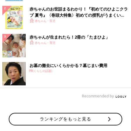
赤ちゃんのお世話まるわかり！『初めてのひよこクラ
ブ 夏号』〈巻頭大特集〉初めての授乳がうまくい
く！ おっぱい・ミルクの基本と夏のトラブル 解決テ
赤ちゃん・育児
ク
赤ちゃんが生まれたら！2冊の「たまひよ」
赤ちゃん・育児
お墓の撤去にいくらかかる？墓じまい費用
PR(くらしの話題)
Recommended by
ランキングをもっと見る