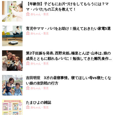
【年齢別】子どもにお片づけをしてもらうには？マ
マ・パパたちの工夫を教えて！
赤ちゃん・育児
育児中ママ・パパをお助け！揃えておきたい家電5選
赤ちゃん・育児
第2子妊娠を発表､西野未姫｡極楽とんぼ･山本は､娘の
成長とともに頼れるパパに！勉強してきた離乳食作り
は､娘の食べむらに悪戦苦闘･･･
赤ちゃん・育児
吉田明世 3才の昼寝事情。寝てほしい母vs寝たくな
い娘の攻防戦の行方
赤ちゃん・育児
たまひよの雑誌
赤ちゃん・育児