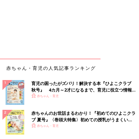
赤ちゃん・育児の人気記事ランキング
育児の困ったがズバリ！解決する本『ひよこクラブ
秋号』 4カ月～2才になるまで、育児に役立つ情報が
いっぱい！
赤ちゃん・育児
赤ちゃんのお世話まるわかり！『初めてのひよこクラ
ブ 夏号』〈巻頭大特集〉初めての授乳がうまくい
く！ おっぱい・ミルクの基本と夏のトラブル 解決テ
赤ちゃん・育児
ク