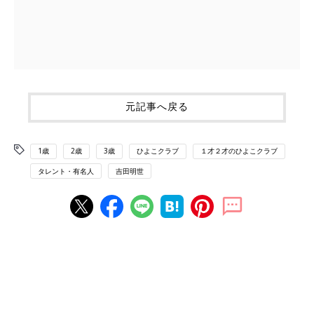
元記事へ戻る
1歳
2歳
3歳
ひよこクラブ
１才２才のひよこクラブ
タレント・有名人
吉田明世