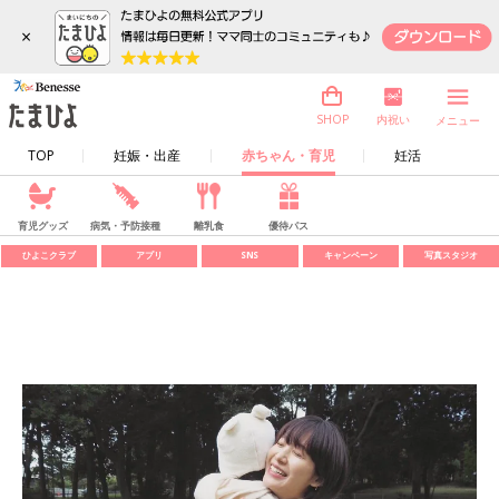
×
内祝い
SHOP
メニュー
TOP
妊娠・出産
赤ちゃん・育児
妊活
育児グッズ
病気・予防接種
離乳食
優待パス
ひよこクラブ
アプリ
SNS
キャンペーン
写真スタジオ