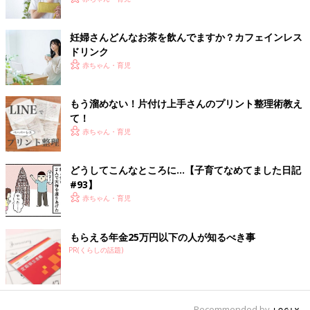
妊婦さんどんなお茶を飲んでますか？カフェインレス
ドリンク
赤ちゃん・育児
もう溜めない！片付け上手さんのプリント整理術教え
て！
赤ちゃん・育児
どうしてこんなところに…【子育てなめてました日記
#93】
赤ちゃん・育児
もらえる年金25万円以下の人が知るべき事
PR(くらしの話題)
Recommended by