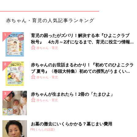
赤ちゃん・育児の人気記事ランキング
育児の困ったがズバリ！解決する本『ひよこクラブ
秋号』 4カ月～2才になるまで、育児に役立つ情報が
いっぱい！
赤ちゃん・育児
赤ちゃんのお世話まるわかり！『初めてのひよこクラ
ブ 夏号』〈巻頭大特集〉初めての授乳がうまくい
く！ おっぱい・ミルクの基本と夏のトラブル 解決テ
赤ちゃん・育児
ク
赤ちゃんが生まれたら！2冊の「たまひよ」
赤ちゃん・育児
お墓の撤去にいくらかかる？墓じまい費用
PR(くらしの話題)