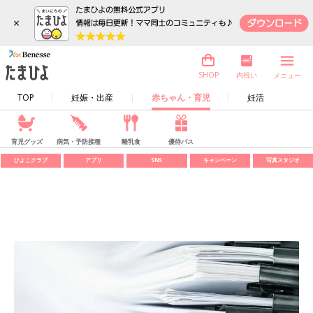
×
内祝い
SHOP
メニュー
TOP
妊娠・出産
赤ちゃん・育児
妊活
育児グッズ
病気・予防接種
離乳食
優待パス
ひよこクラブ
アプリ
SNS
キャンペーン
写真スタジオ