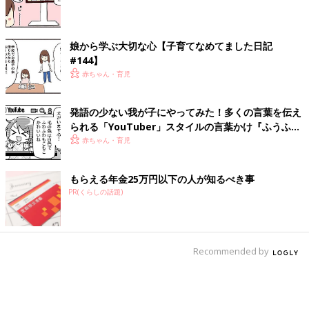
娘から学ぶ大切な心【子育てなめてました日記
#144】
赤ちゃん・育児
発語の少ない我が子にやってみた！多くの言葉を伝え
られる「YouTuber」スタイルの言葉かけ『ふうふう
子育て ＃65』
赤ちゃん・育児
もらえる年金25万円以下の人が知るべき事
PR(くらしの話題)
Recommended by