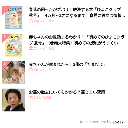
育児の困ったがズバリ！解決する本『ひよこクラブ
秋号』 4カ月～2才になるまで、育児に役立つ情報が
いっぱい！
赤ちゃん・育児
赤ちゃんのお世話まるわかり！『初めてのひよこクラ
ブ 夏号』〈巻頭大特集〉初めての授乳がうまくい
く！ おっぱい・ミルクの基本と夏のトラブル 解決テ
赤ちゃん・育児
ク
赤ちゃんが生まれたら！2冊の「たまひよ」
赤ちゃん・育児
お墓の撤去にいくらかかる？墓じまい費用
PR(くらしの話題)
Recommended by