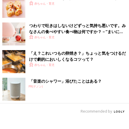
赤ちゃん・育児
つわりで吐きはしないけどずっと気持ち悪いです。み
なさんの食べやすい食べ物は何ですか？－”まいにち
のたまひよ”の体験談
赤ちゃん・育児
「え？これいつもの卵焼き？」ちょっと気をつけるだ
けで劇的においしくなるコツって？
赤ちゃん・育児
「音楽のシャワー」浴びたことはある？
PR(デノン)
Recommended by