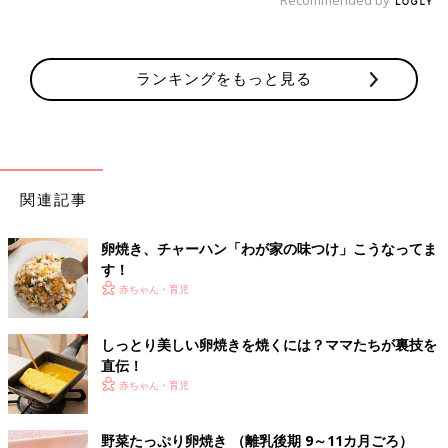
ランキングをもっと見る
関連記事
卵焼き、チャーハン「わが家の味つけ」こうなってま
す！
赤ちゃん・育児
しっとり美しい卵焼きを焼くには？ママたちが裏技を
直伝！
赤ちゃん・育児
野菜たっぷり卵焼き （離乳後期 9～11カ月ごろ）