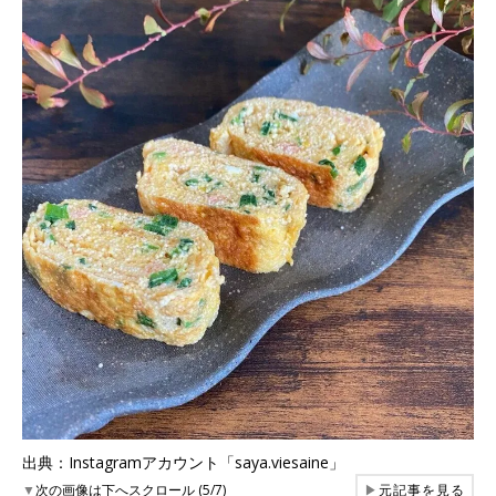
出典：Instagramアカウント「saya.viesaine」
▼
次の画像は下へスクロール (5/7)
▶
元記事を見る