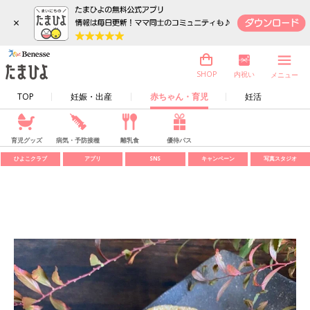
×
内祝い
SHOP
メニュー
TOP
妊娠・出産
赤ちゃん・育児
妊活
育児グッズ
病気・予防接種
離乳食
優待パス
ひよこクラブ
アプリ
SNS
キャンペーン
写真スタジオ