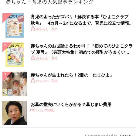
赤ちゃん・育児の人気記事ランキング
育児の困ったがズバリ！解決する本『ひよこクラブ
秋号』 4カ月～2才になるまで、育児に役立つ情報が
いっぱい！
赤ちゃん・育児
赤ちゃんのお世話まるわかり！『初めてのひよこクラ
ブ 夏号』〈巻頭大特集〉初めての授乳がうまくい
く！ おっぱい・ミルクの基本と夏のトラブル 解決テ
赤ちゃん・育児
ク
赤ちゃんが生まれたら！2冊の「たまひよ」
赤ちゃん・育児
お墓の撤去にいくらかかる？墓じまい費用
PR(くらしの話題)
Recommended by