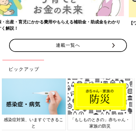
【ワクチン接種できるものも】妊婦の感染症対策、知っておいて！
連載一覧へ
ピックアップ
日本外来小児科学会リーフレッ
六星占術 細木かおりさんの人生
ト検討会
相談