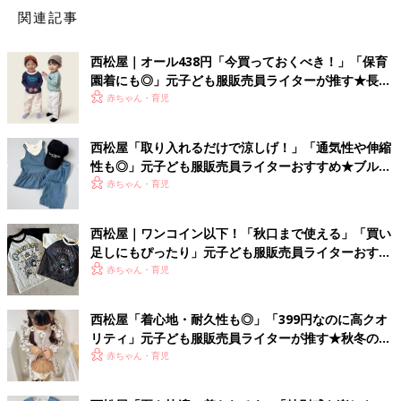
関連記事
西松屋｜オール438円「今買っておくべき！」「保育
園着にも◎」元子ども服販売員ライターが推す★長袖
Tシャツ5選
赤ちゃん・育児
西松屋「取り入れるだけで涼しげ！」「通気性や伸縮
性も◎」元子ども服販売員ライターおすすめ★ブルー
アイテム5選
赤ちゃん・育児
西松屋｜ワンコイン以下！「秋口まで使える」「買い
足しにもぴったり」元子ども服販売員ライターおすす
め★半袖Tシャツ5選
赤ちゃん・育児
西松屋「着心地・耐久性も◎」「399円なのに高クオ
リティ」元子ども服販売員ライターが推す★秋冬のお
出かけアイテム5選
赤ちゃん・育児