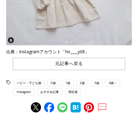
出典：Instagramアカウント「hn____y08」
元記事へ戻る
ベビー・子ども服
0歳
1歳
2歳
3歳
4歳～
Instagram
おすすめ記事
西松屋