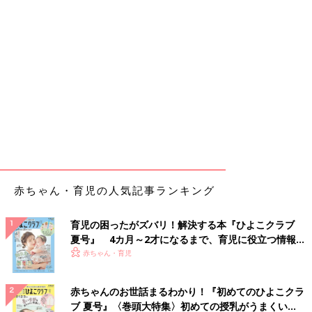
赤ちゃん・育児の人気記事ランキング
育児の困ったがズバリ！解決する本『ひよこクラブ
夏号』 4カ月～2才になるまで、育児に役立つ情報が
いっぱい！
赤ちゃん・育児
赤ちゃんのお世話まるわかり！『初めてのひよこクラ
ブ 夏号』〈巻頭大特集〉初めての授乳がうまくい