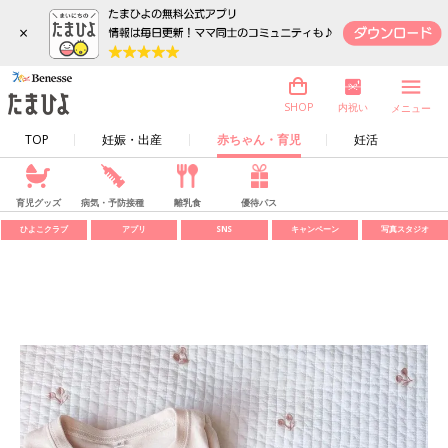
×
内祝い
SHOP
メニュー
TOP
妊娠・出産
赤ちゃん・育児
妊活
育児グッズ
病気・予防接種
離乳食
優待パス
ひよこクラブ
アプリ
SNS
キャンペーン
写真スタジオ