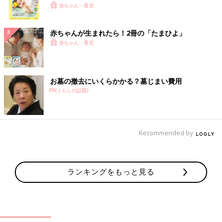
く！ おっぱい・ミルクの基本と夏のトラブル 解決テ
赤ちゃん・育児
ク
赤ちゃんが生まれたら！2冊の「たまひよ」
赤ちゃん・育児
お墓の撤去にいくらかかる？墓じまい費用
PR(くらしの話題)
Recommended by
ランキングをもっと見る