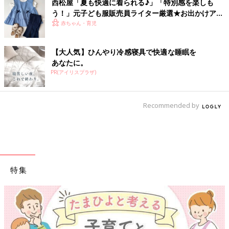
西松屋「夏も快適に着られる♪」「特別感を楽しも
う！」元子ども服販売員ライター厳選★お出かけアイ
テム5選
赤ちゃん・育児
【大人気】ひんやり冷感寝具で快適な睡眠を
あなたに。
PR(アイリスプラザ)
Recommended by
特集