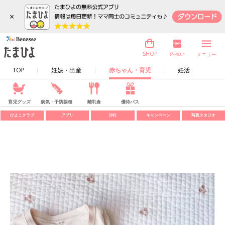
×
内祝い
SHOP
メニュー
TOP
妊娠・出産
赤ちゃん・育児
妊活
育児グッズ
病気・予防接種
離乳食
優待パス
ひよこクラブ
アプリ
SNS
キャンペーン
写真スタジオ