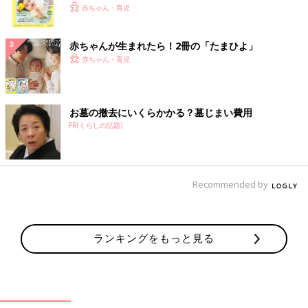
く！ おっぱい・ミルクの基本と夏のトラブル 解決テ
赤ちゃん・育児
ク
赤ちゃんが生まれたら！2冊の「たまひよ」
赤ちゃん・育児
お墓の撤去にいくらかかる？墓じまい費用
PR(くらしの話題)
Recommended by
ランキングをもっと見る