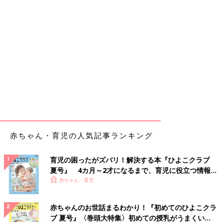
赤ちゃん・育児の人気記事ランキング
育児の困ったがズバリ！解決する本『ひよこクラブ
夏号』 4カ月～2才になるまで、育児に役立つ情報が
いっぱい！
赤ちゃん・育児
赤ちゃんのお世話まるわかり！『初めてのひよこクラ
ブ 夏号』〈巻頭大特集〉初めての授乳がうまくい