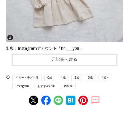
出典：Instagramアカウント「hn____y08」
元記事へ戻る
ベビー・子ども服
0歳
1歳
2歳
3歳
4歳～
Instagram
おすすめ記事
西松屋