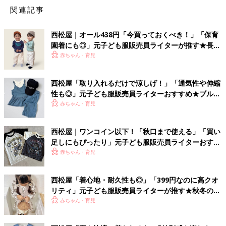
関連記事
西松屋｜オール438円「今買っておくべき！」「保育
園着にも◎」元子ども服販売員ライターが推す★長袖
Tシャツ5選
赤ちゃん・育児
西松屋「取り入れるだけで涼しげ！」「通気性や伸縮
性も◎」元子ども服販売員ライターおすすめ★ブルー
アイテム5選
赤ちゃん・育児
西松屋｜ワンコイン以下！「秋口まで使える」「買い
足しにもぴったり」元子ども服販売員ライターおすす
め★半袖Tシャツ5選
赤ちゃん・育児
西松屋「着心地・耐久性も◎」「399円なのに高クオ
リティ」元子ども服販売員ライターが推す★秋冬のお
出かけアイテム5選
赤ちゃん・育児