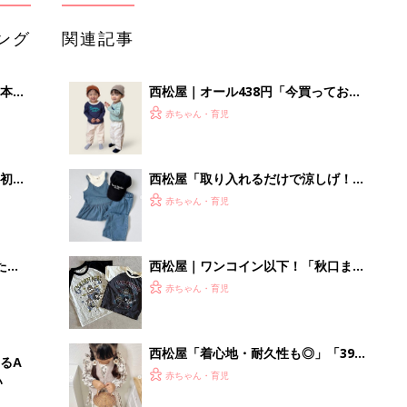
ング
関連記事
本
西松屋｜オール438円「今買っておく
2才
べき！」「保育園着にも◎」元子ども
赤ちゃん・育児
いっ
服販売員ライターが推す★長袖Tシャ
ツ5選
初め
西松屋「取り入れるだけで涼しげ！」
大特
「通気性や伸縮性も◎」元子ども服販
赤ちゃん・育児
 お
売員ライターおすすめ★ブルーアイテ
ブル
ム5選
たま
西松屋｜ワンコイン以下！「秋口まで
使える」「買い足しにもぴったり」元
赤ちゃん・育児
子ども服販売員ライターおすすめ★半
袖Tシャツ5選
西松屋「着心地・耐久性も◎」「399
るA
円なのに高クオリティ」元子ども服販
赤ちゃん・育児
い
売員ライターが推す★秋冬のお出かけ