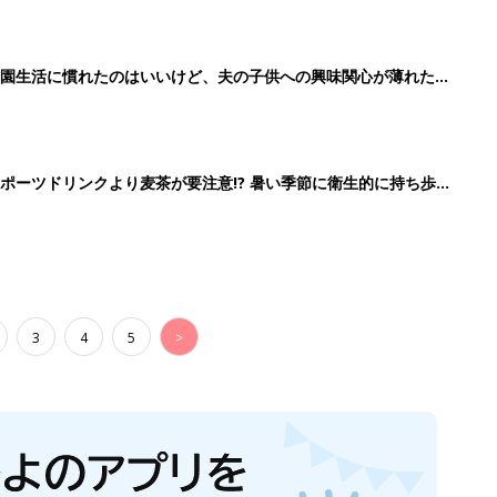
育園生活に慣れたのはいいけど、夫の子供への興味関心が薄れた気
91』
ポーツドリンクより麦茶が要注意!? 暑い季節に衛生的に持ち歩
】
3
4
5
>