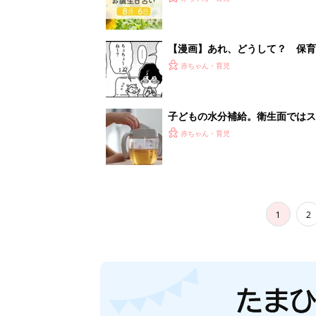
【漫画】あれ、どうして？ 保
がする……！『ふうふう子育て ＃
赤ちゃん・育児
子どもの水分補給。衛生面ではス
く3つのコツとは？【専門家監修
赤ちゃん・育児
1
2