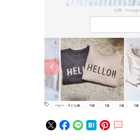
出典：Instag
ベビー・子ども服
0歳
1歳
2歳
3歳