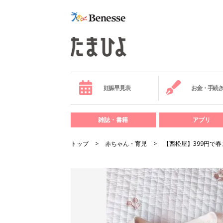
妊娠早見表
お金・手続
雑誌・書籍
アプリ
トップ
赤ちゃん・育児
【西松屋】399円で