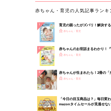
赤ちゃん・育児の人気記事ランキ
育児の困ったがズバリ！解決する
『ひよこクラブ 夏号』 4カ月～
赤ちゃん・育児
になるまで、育児に役立つ情報が
ぱい！
赤ちゃんのお世話まるわかり！『
てのひよこクラブ 夏号』〈巻頭
赤ちゃん・育児
集〉初めての授乳がうまくいく！
っぱい・ミルクの基本と夏のトラ
解決テク
赤ちゃんが生まれたら！2冊の「
ひよ」
赤ちゃん・育児
「今日の目玉商品は？」毎日変わ
mazonタイムセールが見逃せな