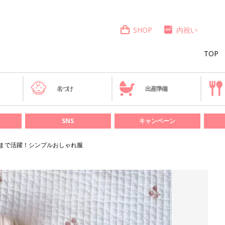
SHOP
内祝い
TOP
き
名づけ
出産準備
SNS
キャンペーン
春まで活躍！シンプルおしゃれ服