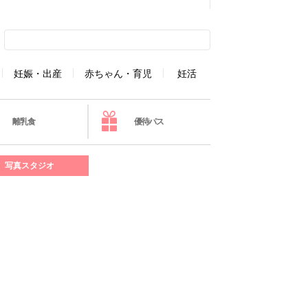
妊娠・出産
赤ちゃん・育児
妊活
離乳食
優待パス
写真スタジオ