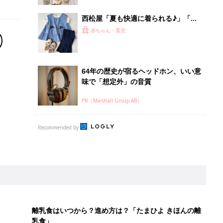
アイテム5選
西松屋「夏も快適に着られる♪」「特
別感を楽しもう！」元子ども服販売員
赤ちゃん・育児
ライター厳選★お出かけアイテム5選
64年の歴史が宿るヘッドホン、いい意
味で「想定外」の音質
PR（Marshall Group AB）
Recommended by
離乳食はいつから？進め方は？「たまひよ きほんの離
乳食」