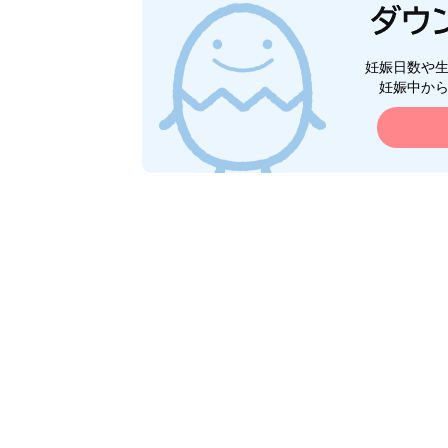
妊娠日数や
妊娠中か