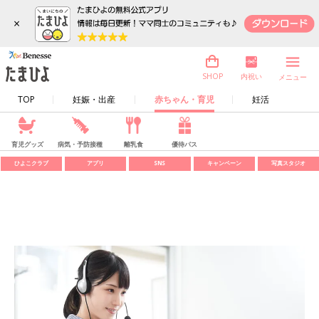
×
内祝い
SHOP
メニュー
TOP
妊娠・出産
赤ちゃん・育児
妊活
育児グッズ
病気・予防接種
離乳食
優待パス
ひよこクラブ
アプリ
SNS
キャンペーン
写真スタジオ