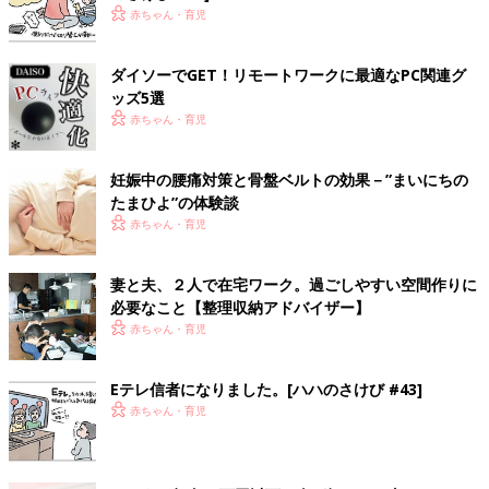
赤ちゃん・育児
ダイソーでGET！リモートワークに最適なPC関連グ
ッズ5選
赤ちゃん・育児
妊娠中の腰痛対策と骨盤ベルトの効果－”まいにちの
たまひよ”の体験談
赤ちゃん・育児
妻と夫、２人で在宅ワーク。過ごしやすい空間作りに
必要なこと【整理収納アドバイザー】
赤ちゃん・育児
Eテレ信者になりました。[ハハのさけび #43]
赤ちゃん・育児