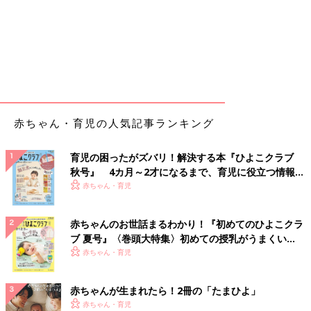
赤ちゃん・育児の人気記事ランキング
育児の困ったがズバリ！解決する本『ひよこクラブ
秋号』 4カ月～2才になるまで、育児に役立つ情報が
いっぱい！
赤ちゃん・育児
赤ちゃんのお世話まるわかり！『初めてのひよこクラ
ブ 夏号』〈巻頭大特集〉初めての授乳がうまくい
く！ おっぱい・ミルクの基本と夏のトラブル 解決テ
赤ちゃん・育児
ク
赤ちゃんが生まれたら！2冊の「たまひよ」
赤ちゃん・育児