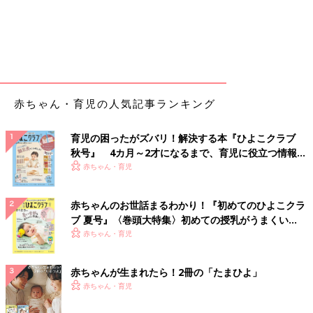
赤ちゃん・育児の人気記事ランキング
育児の困ったがズバリ！解決する本『ひよこクラブ
秋号』 4カ月～2才になるまで、育児に役立つ情報が
いっぱい！
赤ちゃん・育児
赤ちゃんのお世話まるわかり！『初めてのひよこクラ
ブ 夏号』〈巻頭大特集〉初めての授乳がうまくい
く！ おっぱい・ミルクの基本と夏のトラブル 解決テ
赤ちゃん・育児
ク
赤ちゃんが生まれたら！2冊の「たまひよ」
赤ちゃん・育児