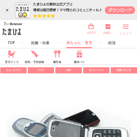
×
内祝い
SHOP
メニュー
TOP
妊娠・出産
赤ちゃん・育児
妊活
育児グッズ
病気・予防接種
離乳食
優待パス
ひよこクラブ
アプリ
SNS
キャンペーン
写真スタジオ