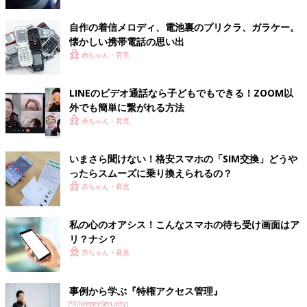
自作の着信メロディ、電池裏のプリクラ、ガラケー。
懐かしい携帯電話の思い出
赤ちゃん・育児
LINEのビデオ通話なら子どもでもできる！ZOOM以
外でも簡単に繋がれる方法
赤ちゃん・育児
いまさら聞けない！格安スマホの「SIM交換」どうや
ったらスムーズに乗り換えられるの？
赤ちゃん・育児
私の心のオアシス！こんなスマホの待ち受け画面はア
リ？ナシ？
赤ちゃん・育児
事例から学ぶ『特権アクセス管理』
PR(KeeperSecurity)