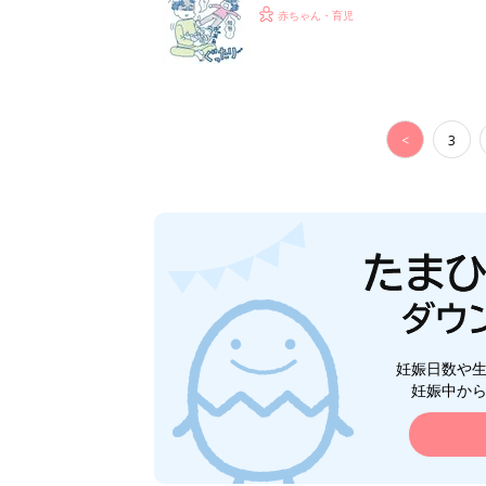
って本当？【専門家】
赤ちゃん・育児
<
3
妊娠日数や
妊娠中か