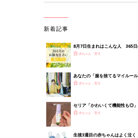
新着記事
8月7日生まれはこんな人 365
赤ちゃん・育児
あなたの「服を捨てるマイルー
スタイリストが喝！
赤ちゃん・育児
セリア「かわいくて機能性も◎」
赤ちゃん・育児
生後3週目の赤ちゃんはよく泣く