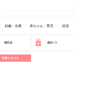
妊娠・出産
赤ちゃん・育児
妊活
離乳食
優待パス
写真スタジオ