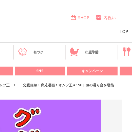
SHOP
内祝い
TOP
き
名づけ
出産準備
SNS
キャンペーン
ムツ王
［父親目線！育児漫画！オムツ王＃150］膝の滑り台を堪能