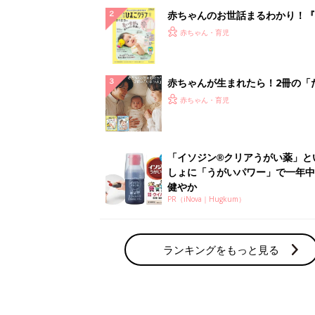
赤ちゃんのお世話まるわかり！『
てのひよこクラブ 夏号』〈巻頭
赤ちゃん・育児
集〉初めての授乳がうまくいく！
っぱい・ミルクの基本と夏のトラ
解決テク
赤ちゃんが生まれたら！2冊の「
ひよ」
赤ちゃん・育児
「イソジン®クリアうがい薬」と
しょに「うがいパワー」で一年中
健やか
PR（iNova｜Hugkum）
ランキングをもっと見る