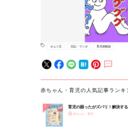
オムツ王
日記・マンガ
育児体験談
赤ちゃん・育児の人気記事ランキ
育児の困ったがズバリ！解決する
『ひよこクラブ 秋号』 4カ月～
赤ちゃん・育児
になるまで、育児に役立つ情報が
ぱい！