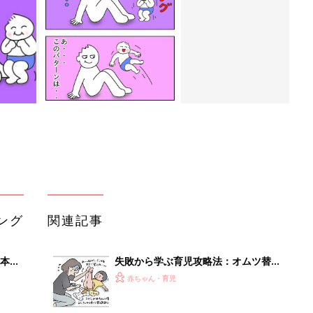
ング
関連記事
本
失敗から学ぶ育児攻略法：オムツ替え
2才
[ハハのさけび #76]
赤ちゃん・育児
いっ