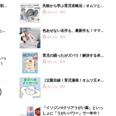
初め
失敗から学ぶ育児攻略法：オムツと洗
大特
濯[ハハのさけび #77]
赤ちゃん・育児
 お
ブル
たま
色あせない名作も、最新作も！ママと
漫画のつきあい方
赤ちゃん・育児
育児の困ったがズバリ！解決する本
いっ
『ひよこクラブ 秋号』 4カ月～2才
赤ちゃん・育児
！
になるまで、育児に役立つ情報がいっ
ぱい！
［父親目線！育児漫画！オムツ王＃
170］息子へのメッセージ（最終話）
赤ちゃん・育児
「イソジン®クリアうがい薬」といっ
しょに「うがいパワー」で一年中！