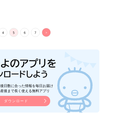
4
5
6
7
>
生後日数に合った情報を毎日お届け
ら産後まで長く使える無料アプリ
ダウンロード