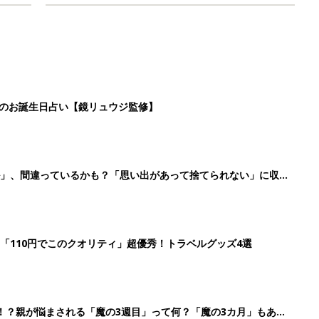
日のお誕生日占い【鏡リュウジ監修】
ル」、間違っているかも？「思い出があって捨てられない」に収納
「110円でこのクオリティ」超優秀！トラベルグッズ4選
！？親が悩まされる「魔の3週目」って何？「魔の3カ月」もある