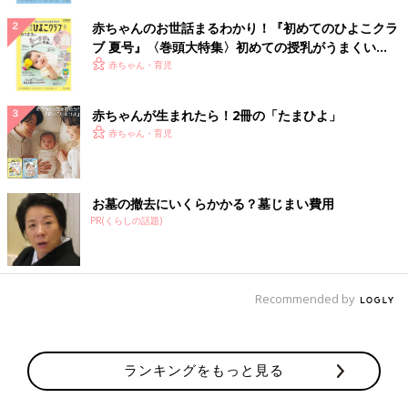
赤ちゃんのお世話まるわかり！『初めてのひよこクラ
ブ 夏号』〈巻頭大特集〉初めての授乳がうまくい
く！ おっぱい・ミルクの基本と夏のトラブル 解決テ
赤ちゃん・育児
ク
赤ちゃんが生まれたら！2冊の「たまひよ」
赤ちゃん・育児
お墓の撤去にいくらかかる？墓じまい費用
PR(くらしの話題)
Recommended by
ランキングをもっと見る