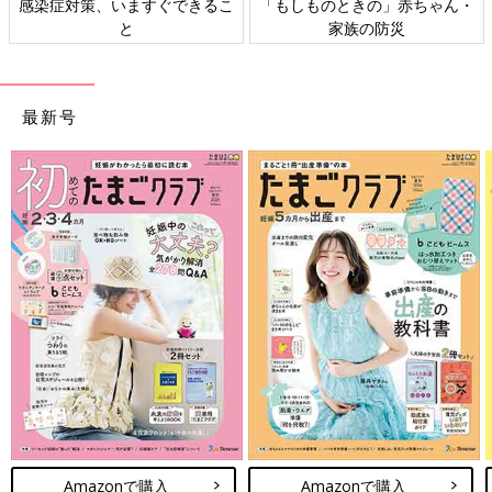
のときの」赤ちゃん・
日本外来小児科学会リーフレッ
六星占術 
家族の防災
ト検討会
最新号
Amazonで購入
Amazonで購入