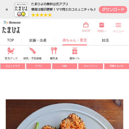
×
内祝い
SHOP
メニュー
TOP
妊娠・出産
赤ちゃん・育児
妊活
育児グッズ
病気・予防接種
離乳食
優待パス
ひよこクラブ
アプリ
SNS
キャンペーン
写真スタジオ