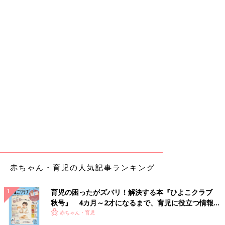
赤ちゃん・育児の人気記事ランキング
育児の困ったがズバリ！解決する本『ひよこクラブ
秋号』 4カ月～2才になるまで、育児に役立つ情報が
いっぱい！
赤ちゃん・育児