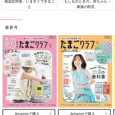
、いますぐできるこ
「もしものときの」赤ちゃん・
日本外来小児
と
家族の防災
ト
最新号
Amazonで購入
Amazonで購入