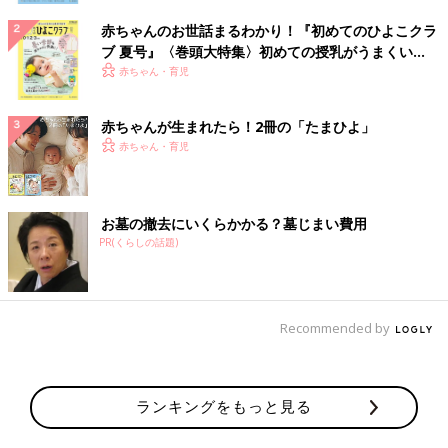
赤ちゃんのお世話まるわかり！『初めてのひよこクラ
ブ 夏号』〈巻頭大特集〉初めての授乳がうまくい
く！ おっぱい・ミルクの基本と夏のトラブル 解決テ
赤ちゃん・育児
ク
赤ちゃんが生まれたら！2冊の「たまひよ」
赤ちゃん・育児
お墓の撤去にいくらかかる？墓じまい費用
PR(くらしの話題)
Recommended by
ランキングをもっと見る