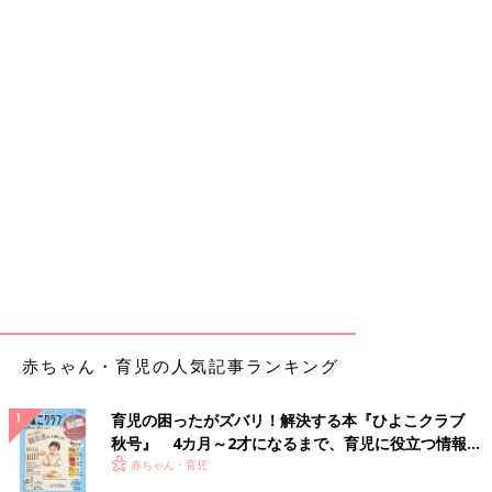
赤ちゃん・育児の人気記事ランキング
育児の困ったがズバリ！解決する本『ひよこクラブ
秋号』 4カ月～2才になるまで、育児に役立つ情報が
いっぱい！
赤ちゃん・育児