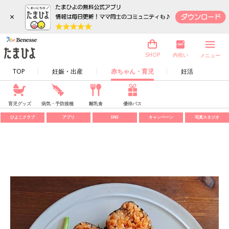
×
内祝い
SHOP
メニュー
TOP
妊娠・出産
赤ちゃん・育児
妊活
育児グッズ
病気・予防接種
離乳食
優待パス
ひよこクラブ
アプリ
SNS
キャンペーン
写真スタジオ