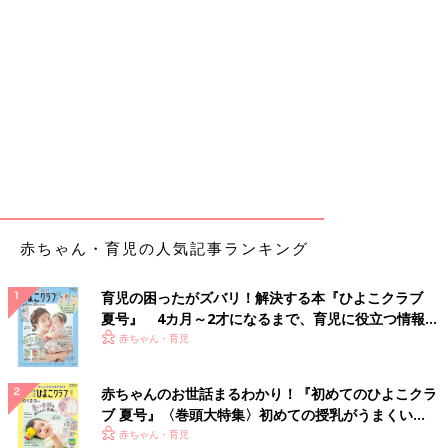
赤ちゃん・育児の人気記事ランキング
育児の困ったがズバリ！解決する本『ひよこクラブ
夏号』 4カ月～2才になるまで、育児に役立つ情報が
いっぱい！
赤ちゃん・育児
赤ちゃんのお世話まるわかり！『初めてのひよこクラ
ブ 夏号』〈巻頭大特集〉初めての授乳がうまくい
く！ おっぱい・ミルクの基本と夏のトラブル 解決テ
赤ちゃん・育児