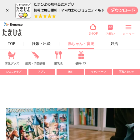
×
内祝い
SHOP
メニュー
TOP
妊娠・出産
赤ちゃん・育児
妊活
育児グッズ
病気・予防接種
離乳食
優待パス
ひよこクラブ
アプリ
SNS
キャンペーン
写真スタジオ