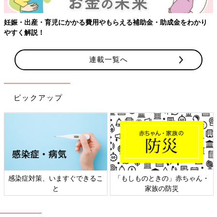
り
連載一覧へ
ピックアップ
ゃん・
日本外来小児科学会リーフレッ
六星占術 細木かおりさん
ト検討会
相談