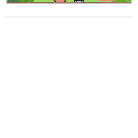
妊娠日数や生後日数に合った情報を毎日お届け
妊娠中から産後まで長く使える無料アプリ
無料ダウンロード
たまひよ
赤ちゃん・育児
おうち遊びに大人気！定番から
新作までボードゲーム4選
ＡＢＪマークは、この電子書店・電子書籍配信サービスが、