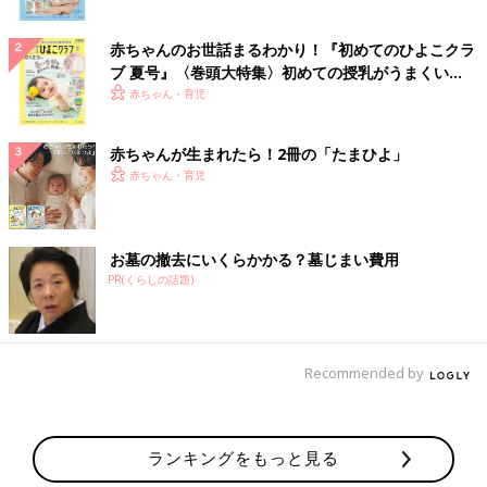
赤ちゃんのお世話まるわかり！『初めてのひよこクラ
ブ 夏号』〈巻頭大特集〉初めての授乳がうまくい
く！ おっぱい・ミルクの基本と夏のトラブル 解決テ
赤ちゃん・育児
ク
赤ちゃんが生まれたら！2冊の「たまひよ」
赤ちゃん・育児
お墓の撤去にいくらかかる？墓じまい費用
PR(くらしの話題)
Recommended by
ランキングをもっと見る