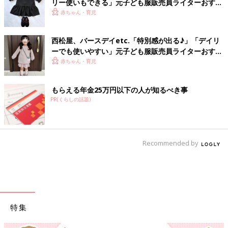
リー使いもできる」元子ども服販売員ライターおすす
め★セレモニーコーデ4選
赤ちゃん・育児
西松屋、バースデイetc.「特別感が出る♪」「デイリ
ーでも使いやすい」元子ども服販売員ライターおすす
め★バレンタインアイテム5選
赤ちゃん・育児
もらえる年金25万円以下の人が知るべき事
PR(くらしの話題)
Recommended by
特集