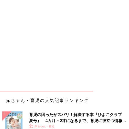
赤ちゃん・育児の人気記事ランキング
育児の困ったがズバリ！解決する本『ひよこクラブ
夏号』 4カ月～2才になるまで、育児に役立つ情報が
いっぱい！
赤ちゃん・育児