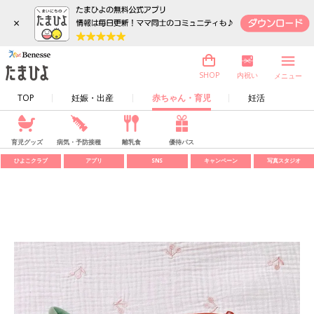
×
内祝い
SHOP
メニュー
TOP
妊娠・出産
赤ちゃん・育児
妊活
育児グッズ
病気・予防接種
離乳食
優待パス
ひよこクラブ
アプリ
SNS
キャンペーン
写真スタジオ