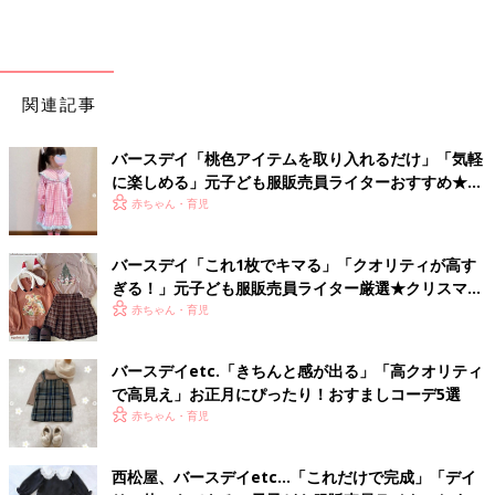
関連記事
バースデイ「桃色アイテムを取り入れるだけ」「気軽
に楽しめる」元子ども服販売員ライターおすすめ★ひ
な祭りコーデ5選
赤ちゃん・育児
バースデイ「これ1枚でキマる」「クオリティが高す
ぎる！」元子ども服販売員ライター厳選★クリスマス
アイテム5選
赤ちゃん・育児
バースデイetc.「きちんと感が出る」「高クオリティ
で高見え」お正月にぴったり！おすましコーデ5選
赤ちゃん・育児
西松屋、バースデイetc…「これだけで完成」「デイ