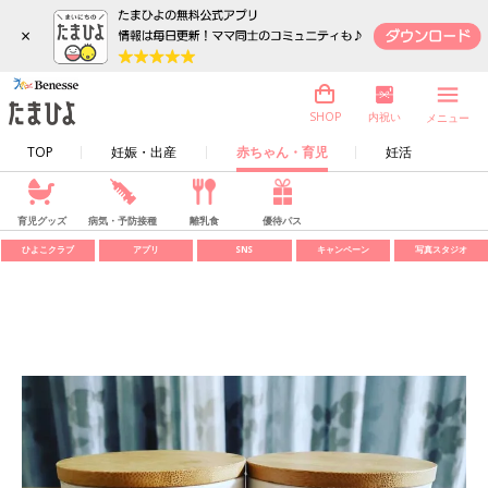
×
内祝い
SHOP
メニュー
TOP
妊娠・出産
赤ちゃん・育児
妊活
育児グッズ
病気・予防接種
離乳食
優待パス
ひよこクラブ
アプリ
SNS
キャンペーン
写真スタジオ