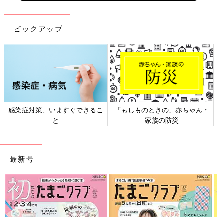
ピックアップ
もしものときの」赤ちゃん・
日本外来小児科学会リーフレッ
六星
家族の防災
ト検討会
最新号