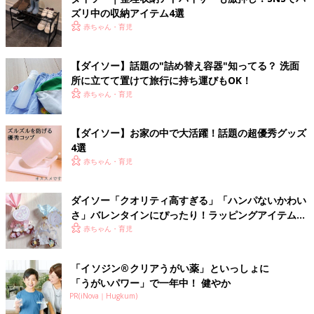
ズリ中の収納アイテム4選
赤ちゃん・育児
【ダイソー】話題の"詰め替え容器"知ってる？ 洗面
所に立てて置けて旅行に持ち運びもOK！
赤ちゃん・育児
【ダイソー】お家の中で大活躍！話題の超優秀グッズ
4選
赤ちゃん・育児
ダイソー「クオリティ高すぎる」「ハンパないかわい
さ」バレンタインにぴったり！ラッピングアイテム5
選
赤ちゃん・育児
「イソジン®クリアうがい薬」といっしょに
「うがいパワー」で一年中！ 健やか
PR(iNova｜Hugkum)