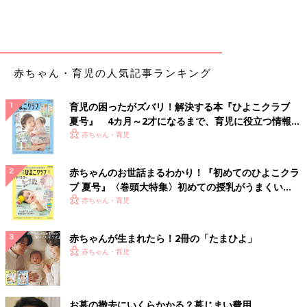
赤ちゃん・育児の人気記事ランキング
育児の困ったがズバリ！解決する本『ひよこクラブ
夏号』 4カ月～2才になるまで、育児に役立つ情報が
いっぱい！
赤ちゃん・育児
赤ちゃんのお世話まるわかり！『初めてのひよこクラ
ブ 夏号』〈巻頭大特集〉初めての授乳がうまくい
く！ おっぱい・ミルクの基本と夏のトラブル 解決テ
赤ちゃん・育児
ク
赤ちゃんが生まれたら！2冊の「たまひよ」
赤ちゃん・育児
お墓の撤去にいくらかかる？墓じまい費用