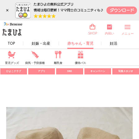
×
内祝い
SHOP
メニュー
TOP
妊娠・出産
赤ちゃん・育児
妊活
育児グッズ
病気・予防接種
離乳食
優待パス
ひよこクラブ
アプリ
SNS
キャンペーン
写真スタジオ