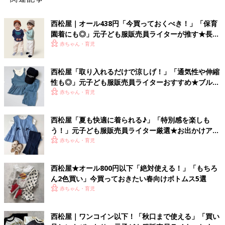
西松屋｜オール438円「今買っておくべき！」「保育
園着にも◎」元子ども服販売員ライターが推す★長袖
Tシャツ5選
赤ちゃん・育児
西松屋「取り入れるだけで涼しげ！」「通気性や伸縮
性も◎」元子ども服販売員ライターおすすめ★ブルー
アイテム5選
赤ちゃん・育児
西松屋「夏も快適に着られる♪」「特別感を楽しも
う！」元子ども服販売員ライター厳選★お出かけアイ
テム5選
赤ちゃん・育児
西松屋★オール800円以下「絶対使える！」「もちろ
ん2色買い」今買っておきたい春向けボトムス5選
赤ちゃん・育児
西松屋｜ワンコイン以下！「秋口まで使える」「買い