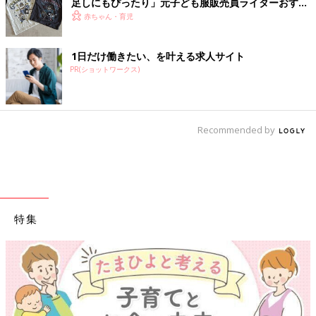
足しにもぴったり」元子ども服販売員ライターおすす
め★半袖Tシャツ5選
赤ちゃん・育児
1日だけ働きたい、を叶える求人サイト
PR(ショットワークス)
Recommended by
特集