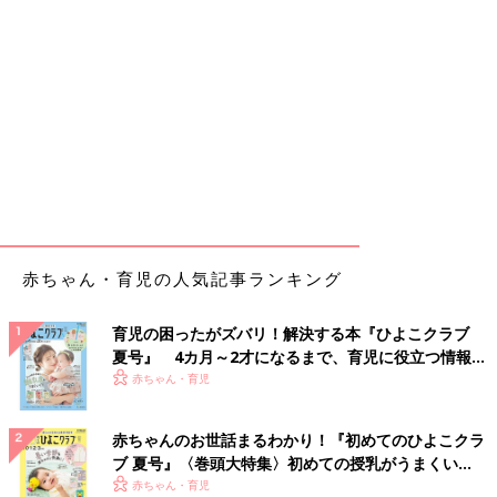
赤ちゃん・育児の人気記事ランキング
育児の困ったがズバリ！解決する本『ひよこクラブ
夏号』 4カ月～2才になるまで、育児に役立つ情報が
いっぱい！
赤ちゃん・育児
赤ちゃんのお世話まるわかり！『初めてのひよこクラ
ブ 夏号』〈巻頭大特集〉初めての授乳がうまくい
く！ おっぱい・ミルクの基本と夏のトラブル 解決テ
赤ちゃん・育児