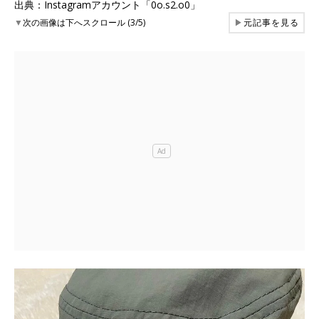
出典：Instagramアカウント「0o.s2.o0」
▼
次の画像は下へスクロール (3/5)
▶
元記事を見る