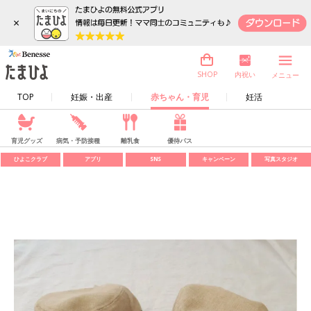
×
内祝い
SHOP
メニュー
TOP
妊娠・出産
赤ちゃん・育児
妊活
育児グッズ
病気・予防接種
離乳食
優待パス
ひよこクラブ
アプリ
SNS
キャンペーン
写真スタジオ