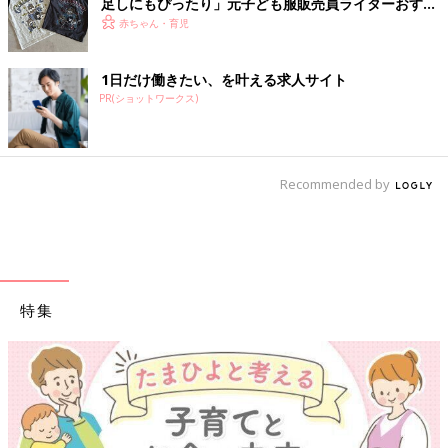
足しにもぴったり」元子ども服販売員ライターおすす
め★半袖Tシャツ5選
赤ちゃん・育児
1日だけ働きたい、を叶える求人サイト
PR(ショットワークス)
Recommended by
特集