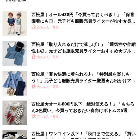
西松屋｜オール438円「今買っておくべき！」「保育
園着にも◎」元子ども服販売員ライターが推す★長袖
Tシャツ5選
赤ちゃん・育児
西松屋「取り入れるだけで涼しげ！」「通気性や伸縮
性も◎」元子ども服販売員ライターおすすめ★ブルー
アイテム5選
赤ちゃん・育児
西松屋「夏も快適に着られる♪」「特別感を楽しも
う！」元子ども服販売員ライター厳選★お出かけアイ
テム5選
赤ちゃん・育児
西松屋★オール800円以下「絶対使える！」「もちろ
ん2色買い」今買っておきたい春向けボトムス5選
赤ちゃん・育児
西松屋｜ワンコイン以下！「秋口まで使える」「買い