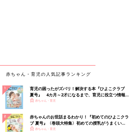
赤ちゃん・育児の人気記事ランキング
育児の困ったがズバリ！解決する本『ひよこクラブ
夏号』 4カ月～2才になるまで、育児に役立つ情報が
いっぱい！
赤ちゃん・育児
赤ちゃんのお世話まるわかり！『初めてのひよこクラ
ブ 夏号』〈巻頭大特集〉初めての授乳がうまくい
く！ おっぱい・ミルクの基本と夏のトラブル 解決テ
赤ちゃん・育児