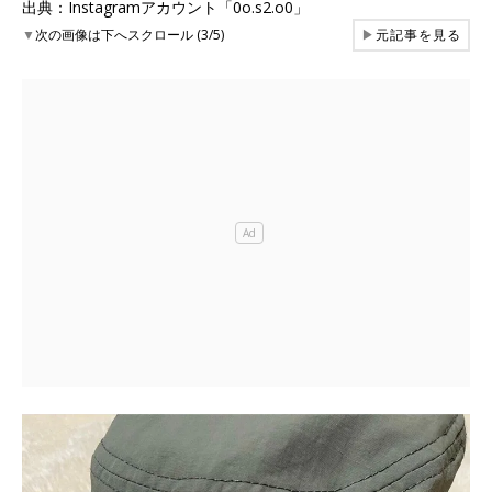
出典：Instagramアカウント「0o.s2.o0」
▼
次の画像は下へスクロール (3/5)
▶
元記事を見る