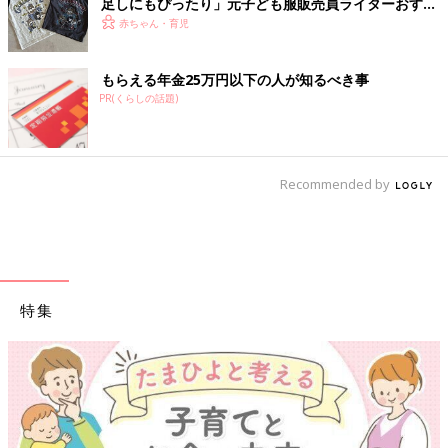
足しにもぴったり」元子ども服販売員ライターおすす
め★半袖Tシャツ5選
赤ちゃん・育児
もらえる年金25万円以下の人が知るべき事
PR(くらしの話題)
Recommended by
特集