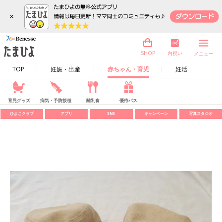
×
内祝い
SHOP
メニュー
TOP
妊娠・出産
赤ちゃん・育児
妊活
育児グッズ
病気・予防接種
離乳食
優待パス
ひよこクラブ
アプリ
SNS
キャンペーン
写真スタジオ