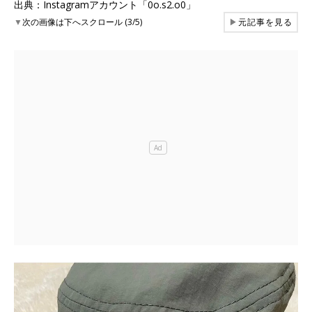
出典：Instagramアカウント「0o.s2.o0」
▼
次の画像は下へスクロール (3/5)
▶
元記事を見る