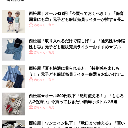
西松屋｜オール438円「今買っておくべき！」「保育
園着にも◎」元子ども服販売員ライターが推す★長袖
Tシャツ5選
赤ちゃん・育児
西松屋「取り入れるだけで涼しげ！」「通気性や伸縮
性も◎」元子ども服販売員ライターおすすめ★ブルー
アイテム5選
赤ちゃん・育児
西松屋「夏も快適に着られる♪」「特別感を楽しも
う！」元子ども服販売員ライター厳選★お出かけアイ
テム5選
赤ちゃん・育児
西松屋★オール800円以下「絶対使える！」「もちろ
ん2色買い」今買っておきたい春向けボトムス5選
赤ちゃん・育児
西松屋｜ワンコイン以下！「秋口まで使える」「買い