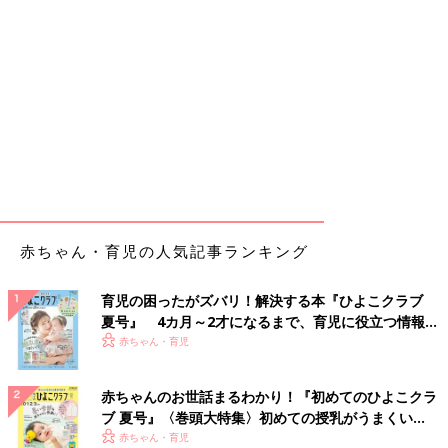
赤ちゃん・育児の人気記事ランキング
育児の困ったがズバリ！解決する本『ひよこクラブ
夏号』 4カ月～2才になるまで、育児に役立つ情報が
いっぱい！
赤ちゃん・育児
赤ちゃんのお世話まるわかり！『初めてのひよこクラ
ブ 夏号』〈巻頭大特集〉初めての授乳がうまくい
く！ おっぱい・ミルクの基本と夏のトラブル 解決テ
赤ちゃん・育児