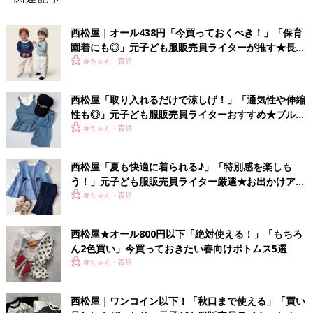
西松屋｜オール438円「今買っておくべき！」「保育
園着にも◎」元子ども服販売員ライターが推す★長袖
Tシャツ5選
赤ちゃん・育児
西松屋「取り入れるだけで涼しげ！」「通気性や伸縮
性も◎」元子ども服販売員ライターおすすめ★ブルー
アイテム5選
赤ちゃん・育児
西松屋「夏も快適に着られる♪」「特別感を楽しも
う！」元子ども服販売員ライター厳選★お出かけアイ
テム5選
赤ちゃん・育児
西松屋★オール800円以下「絶対使える！」「もちろ
ん2色買い」今買っておきたい春向けボトムス5選
赤ちゃん・育児
西松屋｜ワンコイン以下！「秋口まで使える」「買い