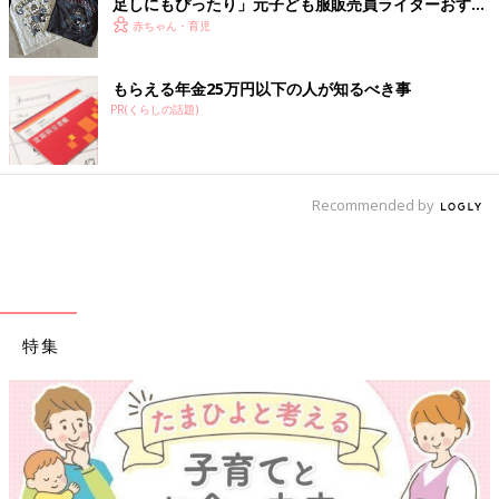
足しにもぴったり」元子ども服販売員ライターおすす
め★半袖Tシャツ5選
赤ちゃん・育児
もらえる年金25万円以下の人が知るべき事
PR(くらしの話題)
Recommended by
特集