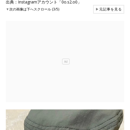
出典：Instagramアカウント「0o.s2.o0」
▼
次の画像は下へスクロール (3/5)
▶
元記事を見る