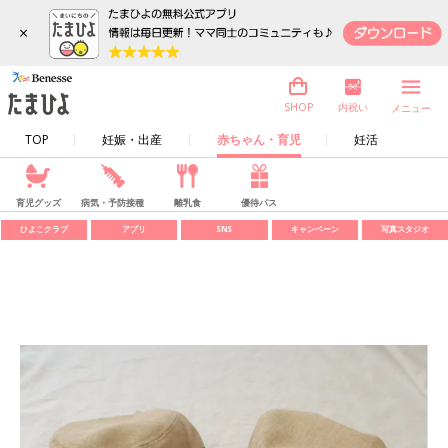
×
内祝い
SHOP
メニュー
TOP
妊娠・出産
赤ちゃん・育児
妊活
育児グッズ
病気・予防接種
離乳食
優待パス
ひよこクラブ
アプリ
SNS
キャンペーン
写真スタジオ