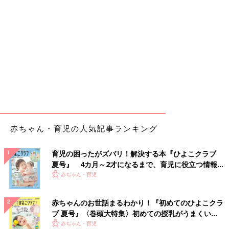
赤ちゃん・育児の人気記事ランキング
育児の困ったがズバリ！解決する本『ひよこクラブ
夏号』 4カ月～2才になるまで、育児に役立つ情報が
いっぱい！
赤ちゃん・育児
赤ちゃんのお世話まるわかり！『初めてのひよこクラ
ブ 夏号』〈巻頭大特集〉初めての授乳がうまくい
く！ おっぱい・ミルクの基本と夏のトラブル 解決テ
赤ちゃん・育児