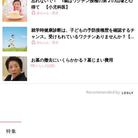
忘れないで！ 1歳はワクチン接種の第２の山場と心
得て 【小児科医】
赤ちゃん・育児
就学時健康診断は、子どもの予防接種歴を確認するチ
ャンス。受けもれているワクチンありませんか？【小
児科医】
赤ちゃん・育児
お墓の撤去にいくらかかる？墓じまい費用
PR(くらしの話題)
Recommended by
特集