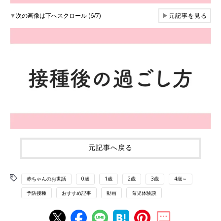
▼
次の画像は下へスクロール (6/7)
▶
元記事を見る
元記事へ戻る
赤ちゃんのお世話
0歳
1歳
2歳
3歳
4歳～
予防接種
おすすめ記事
動画
育児体験談