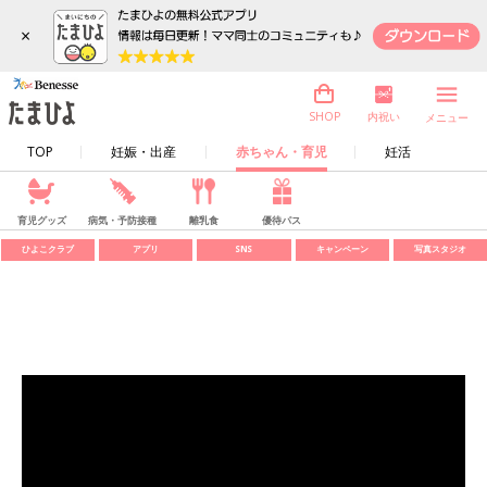
×
内祝い
SHOP
メニュー
TOP
妊娠・出産
赤ちゃん・育児
妊活
育児グッズ
病気・予防接種
離乳食
優待パス
ひよこクラブ
アプリ
SNS
キャンペーン
写真スタジオ