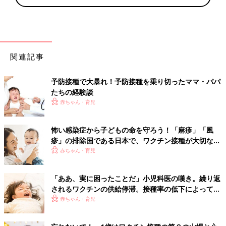
関連記事
予防接種で大暴れ！予防接種を乗り切ったママ・パパ
たちの経験談
赤ちゃん・育児
怖い感染症から子どもの命を守ろう！「麻疹」「風
疹」の排除国である日本で、ワクチン接種が大切な理
由とは？【小児科医】
赤ちゃん・育児
「ああ、実に困ったことだ」小児科医の嘆き。繰り返
されるワクチンの供給停滞。接種率の低下によって心
配されること【小児科医】
赤ちゃん・育児