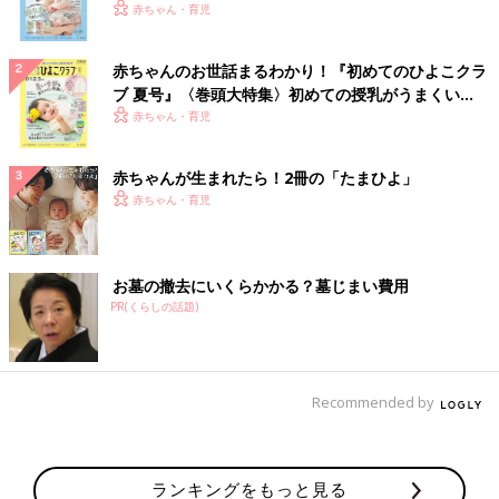
いっぱい！
赤ちゃん・育児
赤ちゃんのお世話まるわかり！『初めてのひよこクラ
ブ 夏号』〈巻頭大特集〉初めての授乳がうまくい
く！ おっぱい・ミルクの基本と夏のトラブル 解決テ
赤ちゃん・育児
ク
赤ちゃんが生まれたら！2冊の「たまひよ」
赤ちゃん・育児
お墓の撤去にいくらかかる？墓じまい費用
PR(くらしの話題)
Recommended by
ランキングをもっと見る