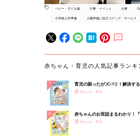
ベビー・子ども服
行事・イベント
仕事
0
小学校入学準備
入園準備に役立つグッズ・サービス
赤ちゃん・育児の人気記事ランキ
育児の困ったがズバリ！解決する
『ひよこクラブ 夏号』 4カ月～
赤ちゃん・育児
になるまで、育児に役立つ情報が
ぱい！
赤ちゃんのお世話まるわかり！『
てのひよこクラブ 夏号』〈巻頭
赤ちゃん・育児
集〉初めての授乳がうまくいく！
っぱい・ミルクの基本と夏のトラ