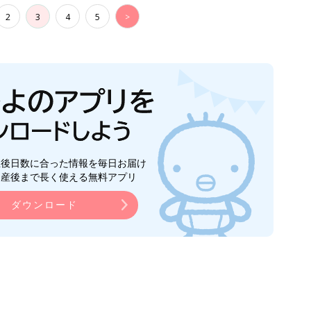
2
3
4
5
>
生後日数に合った情報を毎日お届け
ら産後まで長く使える無料アプリ
ダウンロード