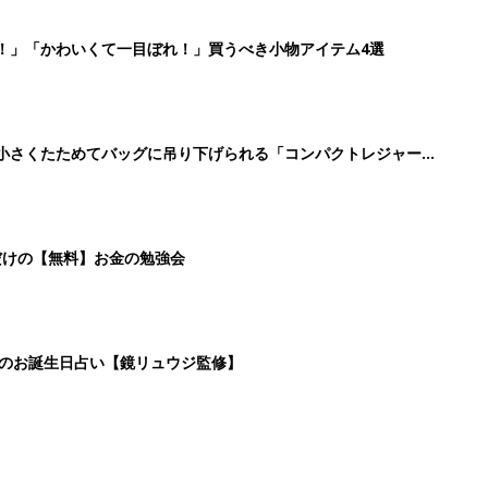
！」「かわいくて一目ぼれ！」買うべき小物アイテム4選
に！小さくたためてバッグに吊り下げられる「コンパクトレジャーシ
だけの【無料】お金の勉強会
日のお誕生日占い【鏡リュウジ監修】