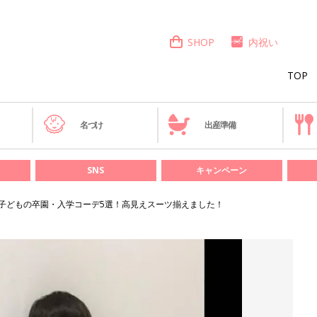
SHOP
内祝い
TOP
き
名づけ
出産準備
SNS
キャンペーン
子どもの卒園・入学コーデ5選！高見えスーツ揃えました！