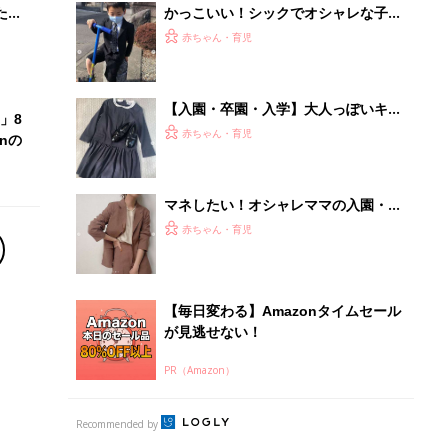
たま
かっこいい！シックでオシャレな子ど
もの卒園、入学式コーデ5選
赤ちゃん・育児
【入園・卒園・入学】大人っぽいキッ
」8
ズセレモニー服4選！
赤ちゃん・育児
nの
マネしたい！オシャレママの入園・卒
園・入学式コーデ5選
赤ちゃん・育児
【毎日変わる】Amazonタイムセール
が見逃せない！
PR（Amazon）
Recommended by