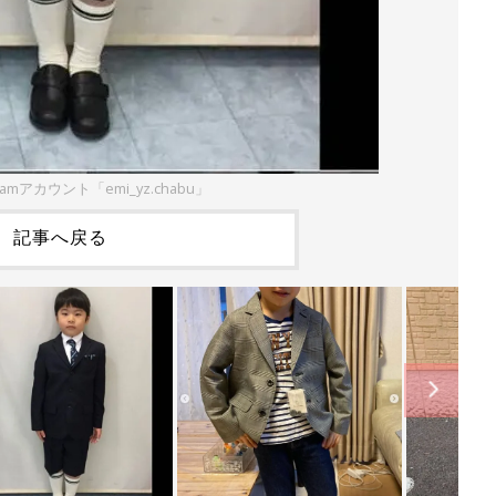
ramアカウント「emi_yz.chabu」
記事へ戻る