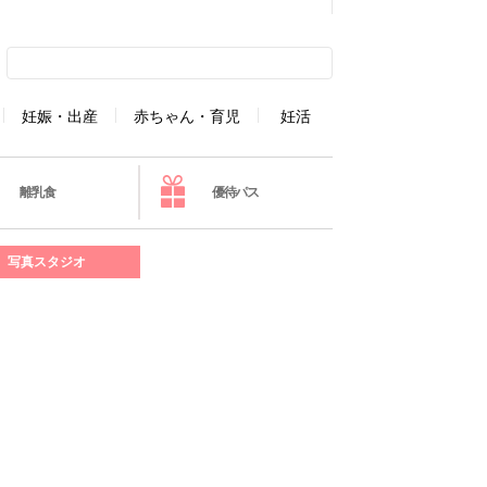
妊娠・出産
赤ちゃん・育児
妊活
離乳食
優待パス
写真スタジオ