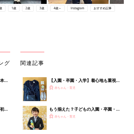
歳
1歳
2歳
3歳
4歳～
Instagram
おすすめ記事
ング
関連記事
本
【入園・卒園・入学】着心地も重視し
2才
たオシャレコーデ5選
赤ちゃん・育児
いっ
初め
もう揃えた？子どもの入園・卒園・入
大特
学式コーデ集めました
赤ちゃん・育児
 お
ブル