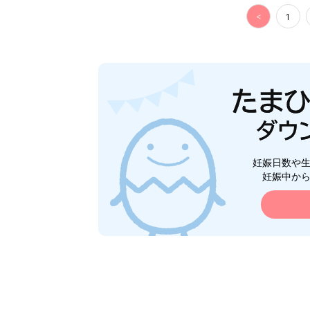
<
1
妊娠日数や
妊娠中か