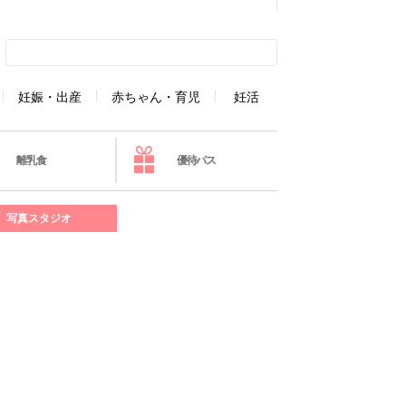
妊娠・出産
赤ちゃん・育児
妊活
離乳食
優待パス
写真スタジオ