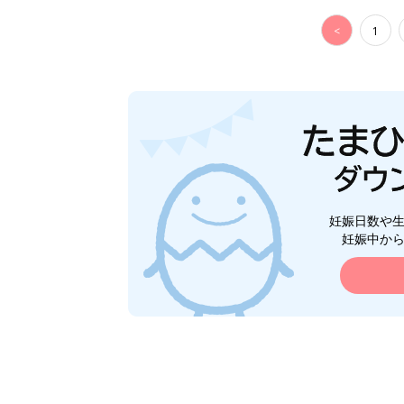
<
1
妊娠日数や
妊娠中か