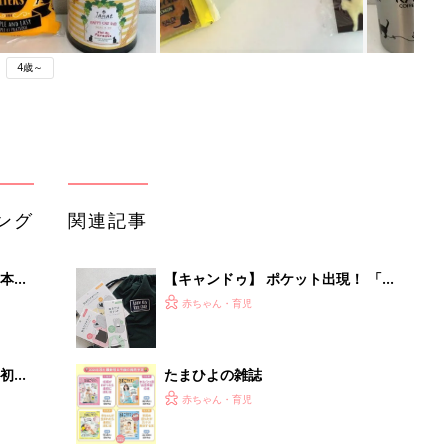
4歳～
ング
関連記事
本
【キャンドゥ】 ポケット出現！ 「収
2才
納性ゼロ」バッグが、まさかの理想的
赤ちゃん・育児
いっ
な収納バッグに爆誕
初め
たまひよの雑誌
大特
赤ちゃん・育児
 お
ブル