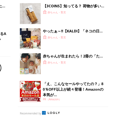
たま
【3COINS】知ってる？ 荷物が多いと
きも子どもと手がつなげる「バッグ吊
赤ちゃん・育児
下げアイテム」
やったぁ～‼【KALDI】「ネコの日バ
るA
ッグ」に当選！今年も激かわでたまら
赤ちゃん・育児
い
ん♪中身を全部見せちゃいます！
赤ちゃんが生まれたら！2冊の「たま
ひよ」
赤ちゃん・育児
「え、こんなセールやってたの？」8
0％OFF以上が続々登場！Amazonの
本気が...
PR（Amazon）
Recommended by