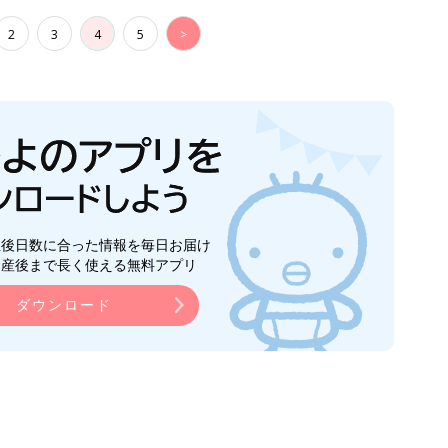
2
3
4
5
>
生後日数に合った情報を毎日お届け
ら産後まで長く使える無料アプリ
ダウンロード