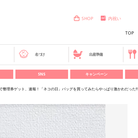
SHOP
内祝い
TOP
き
名づけ
出産準備
SNS
キャンペーン
並んで整理券ゲット、速報！「ネコの日」バッグを買ってみたらやっぱり激かわだった!!