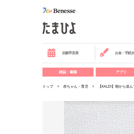
妊娠早見表
お金・手続
雑誌・書籍
アプリ
トップ
赤ちゃん・育児
【KALDI】朝から