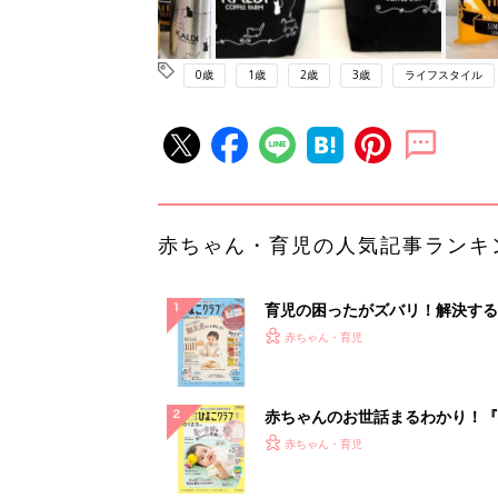
0歳
1歳
2歳
3歳
ライフスタイル
赤ちゃん・育児の人気記事ランキ
育児の困ったがズバリ！解決する
『ひよこクラブ 秋号』 4カ月～
赤ちゃん・育児
になるまで、育児に役立つ情報が
ぱい！
赤ちゃんのお世話まるわかり！『
てのひよこクラブ 夏号』〈巻頭
赤ちゃん・育児
集〉初めての授乳がうまくいく！
っぱい・ミルクの基本と夏のトラ