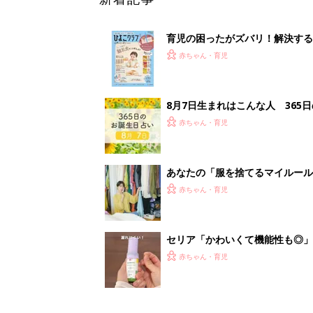
育児の困ったがズバリ！解決する
つ情報がいっぱい！
赤ちゃん・育児
8月7日生まれはこんな人 365
赤ちゃん・育児
あなたの「服を捨てるマイルー
スタイリストが喝！
赤ちゃん・育児
セリア「かわいくて機能性も◎」
赤ちゃん・育児