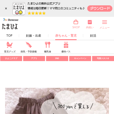
×
内祝い
SHOP
メニュー
TOP
妊娠・出産
赤ちゃん・育児
妊活
育児グッズ
病気・予防接種
離乳食
優待パス
ひよこクラブ
アプリ
SNS
キャンペーン
写真スタジオ