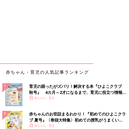
赤ちゃん・育児の人気記事ランキング
育児の困ったがズバリ！解決する本『ひよこクラブ
秋号』 4カ月～2才になるまで、育児に役立つ情報が
いっぱい！
赤ちゃん・育児
赤ちゃんのお世話まるわかり！『初めてのひよこクラ
ブ 夏号』〈巻頭大特集〉初めての授乳がうまくい
く！ おっぱい・ミルクの基本と夏のトラブル 解決テ
赤ちゃん・育児