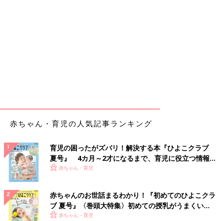
赤ちゃん・育児の人気記事ランキング
育児の困ったがズバリ！解決する本『ひよこクラブ
夏号』 4カ月～2才になるまで、育児に役立つ情報が
いっぱい！
赤ちゃん・育児
赤ちゃんのお世話まるわかり！『初めてのひよこクラ
ブ 夏号』〈巻頭大特集〉初めての授乳がうまくい
く！ おっぱい・ミルクの基本と夏のトラブル 解決テ
赤ちゃん・育児