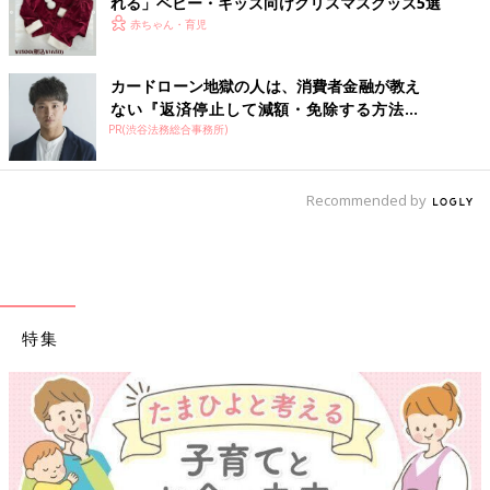
れる」ベビー・キッズ向けクリスマスグッズ5選
赤ちゃん・育児
カードローン地獄の人は、消費者金融が教え
ない『返済停止して減額・免除する方法』
PR(渋谷法務総合事務所)
で...
Recommended by
特集
【ワクチン接種