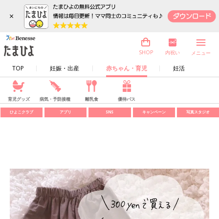
×
内祝い
SHOP
メニュー
TOP
妊娠・出産
赤ちゃん・育児
妊活
育児グッズ
病気・予防接種
離乳食
優待パス
ひよこクラブ
アプリ
SNS
キャンペーン
写真スタジオ