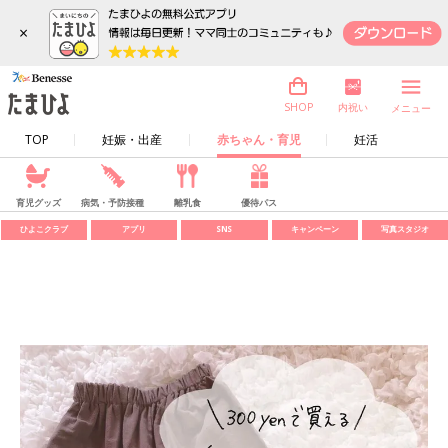
×
内祝い
SHOP
メニュー
TOP
妊娠・出産
赤ちゃん・育児
妊活
育児グッズ
病気・予防接種
離乳食
優待パス
ひよこクラブ
アプリ
SNS
キャンペーン
写真スタジオ