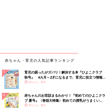
赤ちゃん・育児の人気記事ランキング
育児の困ったがズバリ！解決する本『ひよこクラブ
秋号』 4カ月～2才になるまで、育児に役立つ情報が
いっぱい！
赤ちゃん・育児
赤ちゃんのお世話まるわかり！『初めてのひよこクラ
ブ 夏号』〈巻頭大特集〉初めての授乳がうまくい
く！ おっぱい・ミルクの基本と夏のトラブル 解決テ
赤ちゃん・育児