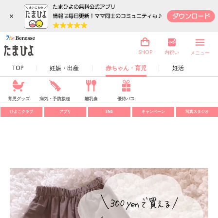
×
内祝い
SHOP
メニュー
TOP
妊娠・出産
赤ちゃん・育児
妊活
育児グッズ
病気・予防接種
離乳食
優待パス
ひよこクラブ
アプリ
SNS
キャンペーン
写真スタジオ