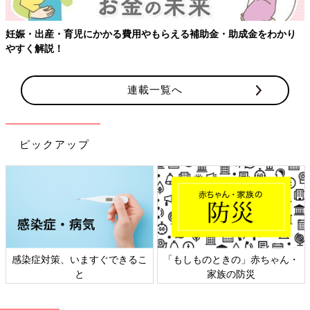
・助成金をわかり
【ワクチン接種できるものも】妊婦の感染症対策
連載一覧へ
ピックアップ
のときの」赤ちゃん・
日本外来小児科学会リーフレッ
六星占術 
家族の防災
ト検討会