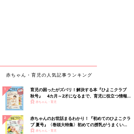
赤ちゃん・育児の人気記事ランキング
育児の困ったがズバリ！解決する本『ひよこクラブ
秋号』 4カ月～2才になるまで、育児に役立つ情報が
いっぱい！
赤ちゃん・育児
赤ちゃんのお世話まるわかり！『初めてのひよこクラ
ブ 夏号』〈巻頭大特集〉初めての授乳がうまくい
く！ おっぱい・ミルクの基本と夏のトラブル 解決テ
赤ちゃん・育児