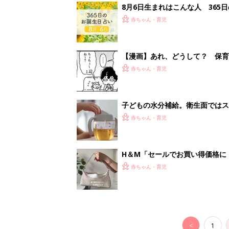
<
1
妊娠日数や
妊娠中か