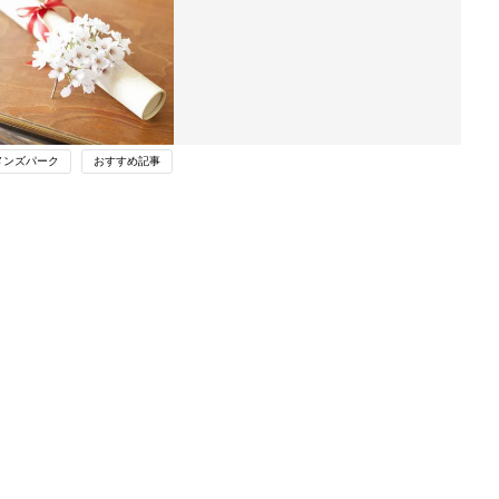
メンズパーク
おすすめ記事
ング
関連記事
本
【3COINS 】入園・入学前に欲しい！
2才
欲しいの機能が詰まったスリコの「ラ
赤ちゃん・育児
いっ
ベルプリンター」