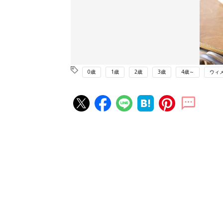
0歳
1歳
2歳
3歳
4歳～
ウィ
赤ちゃん・育児の人気記事ランキ
育児の困ったがズバリ！解決する
『ひよこクラブ 夏号』 4カ月～
赤ちゃん・育児
になるまで、育児に役立つ情報が
ぱい！