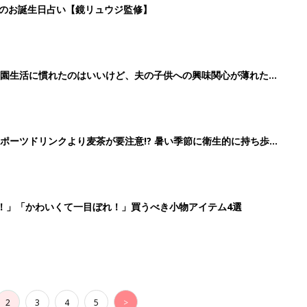
2
3
4
5
>
生後日数に合った情報を毎日お届け
ら産後まで長く使える無料アプリ
ダウンロード