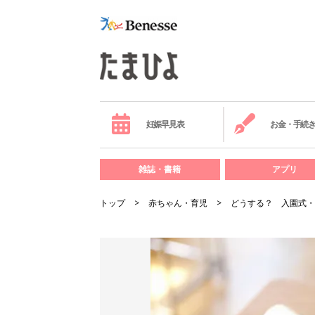
妊娠早見表
お金・手続
雑誌・書籍
アプリ
トップ
赤ちゃん・育児
どうする？ 入園式・