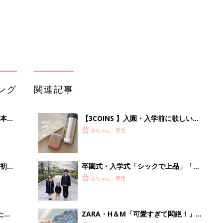
初め
卒園式・入学式「シックで上品」「ベ
大特
ージュカラーや刺繍デザインもおしゃ
赤ちゃん・育児
 お
れ」おすすめ★キッズセレモニーコー
ブル
デ
たま
ZARA・H＆М「可愛すぎて悶絶！」
「ニット・スカート・ジャケット
赤ちゃん・育児
も！」春のヘビロテアイテム5選
マネしたい！オシャレママの入園・卒
で速く
園・入学式コーデ5選
赤ちゃん・育児
【卒園・入学】スタイリッシュなセレ
モニーコーデ4選！
赤ちゃん・育児
「イソジン®クリアうがい薬」といっ
しょに「うがいパワー」で一年中！
健やか