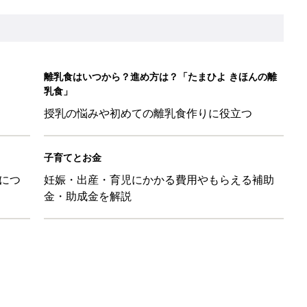
日のお誕生日占い【鏡リュウジ監修】
育園生活に慣れたのはいいけど、夫の子供への興味関心が薄れた気
91』
ポーツドリンクより麦茶が要注意!? 暑い季節に衛生的に持ち歩
】
！」「かわいくて一目ぼれ！」買うべき小物アイテム4選