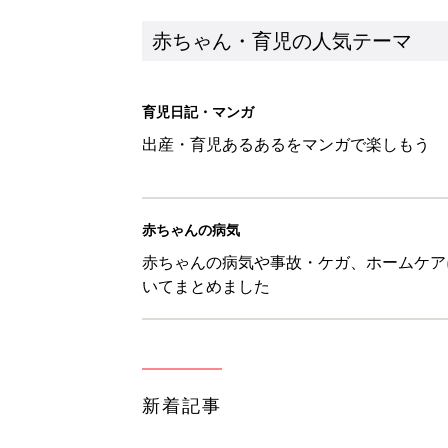
新着記事
8月6日生まれはこんな人 365
赤ちゃん・育児
【漫画】あれ、どうして？ 保
がする……！『ふうふう子育て ＃
赤ちゃん・育児
子どもの水分補給。衛生面ではス
く3つのコツとは？【専門家監修
赤ちゃん・育児
H＆М「セールでお買い得価格に
赤ちゃん・育児