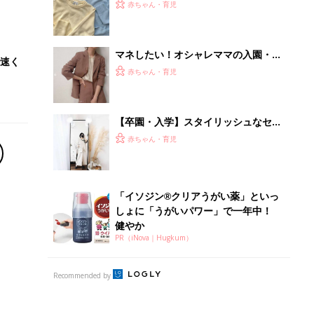
PR（iNova｜Hugkum）
Recommended by
離乳食はいつから？進め方は？「たまひよ きほんの離
乳食」
授乳の悩みや初めての離乳食作りに役立つ
子育てとお金
につ
妊娠・出産・育児にかかる費用やもらえる補助
金・助成金を解説