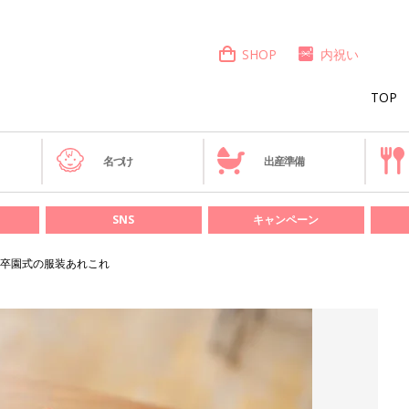
SHOP
内祝い
TOP
き
名づけ
出産準備
SNS
キャンペーン
卒園式の服装あれこれ