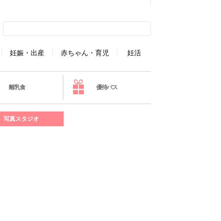
妊娠・出産
赤ちゃん・育児
妊活
離乳食
優待パス
写真スタジオ