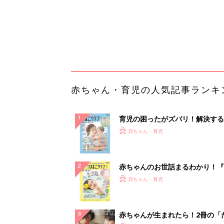
赤ちゃんのお世話まるわかり！『
てのひよこクラブ 夏号』〈巻頭
赤ちゃん・育児
集〉初めての授乳がうまくいく！
っぱい・ミルクの基本と夏のトラ
解決テク
赤ちゃんが生まれたら！2冊の「
ひよ」
赤ちゃん・育児
まだ議事録に時間かけてる？AI
正確にまとめる術
PR（カイタヨ）
ランキングをもっと見る