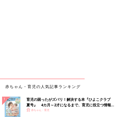
赤ちゃん・育児の人気記事ランキング
育児の困ったがズバリ！解決する本『ひよこクラブ
夏号』 4カ月～2才になるまで、育児に役立つ情報が
いっぱい！
赤ちゃん・育児