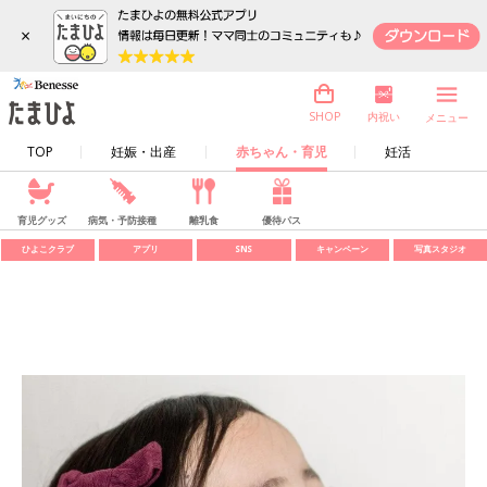
×
内祝い
SHOP
メニュー
TOP
妊娠・出産
赤ちゃん・育児
妊活
育児グッズ
病気・予防接種
離乳食
優待パス
ひよこクラブ
アプリ
SNS
キャンペーン
写真スタジオ