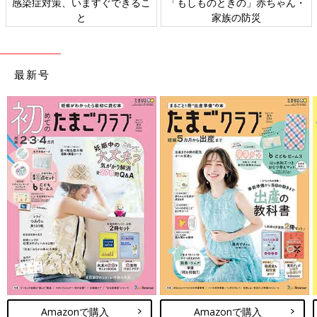
感染症対策、いますぐできるこ
「もしものときの」赤ちゃん・
と
家族の防災
最新号
Amazonで購入
Amazonで購入