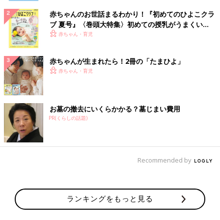
赤ちゃんのお世話まるわかり！『初めてのひよこクラ
ブ 夏号』〈巻頭大特集〉初めての授乳がうまくい
く！ おっぱい・ミルクの基本と夏のトラブル 解決テ
赤ちゃん・育児
ク
赤ちゃんが生まれたら！2冊の「たまひよ」
赤ちゃん・育児
お墓の撤去にいくらかかる？墓じまい費用
PR(くらしの話題)
Recommended by
ランキングをもっと見る