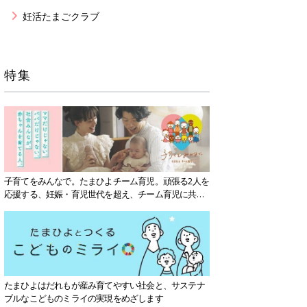
妊活たまごクラブ
特集
子育てをみんなで。たまひよチーム育児。頑張る2人を
応援する、妊娠・育児世代を超え、チーム育児に共感
する社会を目指していきます。
たまひよはだれもが産み育てやすい社会と、サステナ
ブルなこどものミライの実現をめざします