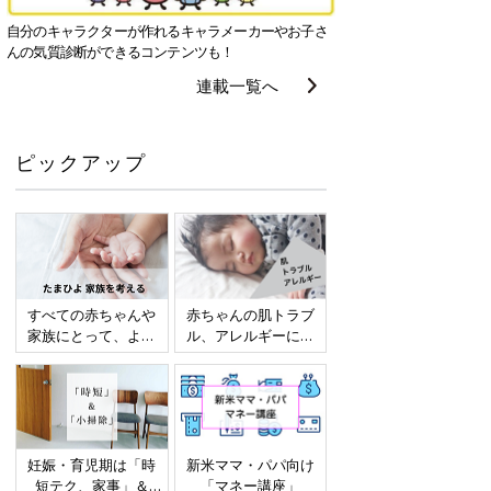
自分のキャラクターが作れるキャラメーカーやお子さ
んの気質診断ができるコンテンツも！
連載一覧へ
ピックアップ
すべての赤ちゃんや
赤ちゃんの肌トラブ
家族にとって、より
ル、アレルギーにつ
よい社会・環境とな
いて
ることをめざしてさ
まざまな課題を取材
し、発信していきま
す
妊娠・育児期は「時
新米ママ・パパ向け
短テク、家事」＆
「マネー講座」