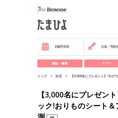
妊娠早見表
お金・手続
雑誌・書籍
アプリ
トップ
妊活
【3,000名にプレゼント】“今
【3,000名にプレゼン
ック!おりものシート
測