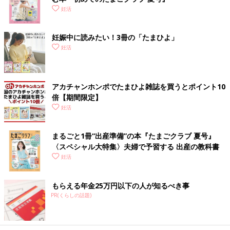
妊活
妊娠中に読みたい！3冊の「たまひよ」
妊活
アカチャンホンポでたまひよ雑誌を買うとポイント10
倍【期間限定】
妊活
まるごと1冊“出産準備”の本『たまごクラブ 夏号』
〈スペシャル大特集〉夫婦で予習する 出産の教科書
妊活
もらえる年金25万円以下の人が知るべき事
PR(くらしの話題)