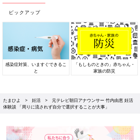
ピックアップ
赤ちゃん・
日本外来小児科学会リーフレッ
六星占術 細木かおり
災
ト検討会
相談
たまひよ
妊活
元テレビ朝日アナウンサー 竹内由恵 妊活
体験談 「周りに流されず自分で選択することが大事」