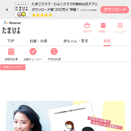
×
内祝い
SHOP
メニュー
TOP
妊娠・出産
赤ちゃん・育児
妊活
排卵日計算
妊娠チェッカー
予定日計算
妊活たまごクラブ