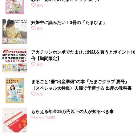
妊活
妊娠中に読みたい！3冊の「たまひよ」
妊活
アカチャンホンポでたまひよ雑誌を買うとポイント10
倍【期間限定】
妊活
まるごと1冊“出産準備”の本『たまごクラブ 夏号』
〈スペシャル大特集〉夫婦で予習する 出産の教科書
妊活
もらえる年金25万円以下の人が知るべき事
PR(くらしの話題)