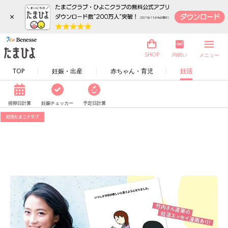
×
内祝い
SHOP
メニュー
TOP
妊娠・出産
赤ちゃん・育児
妊活
排卵日計算
妊娠チェッカー
予定日計算
妊活たまごクラブ