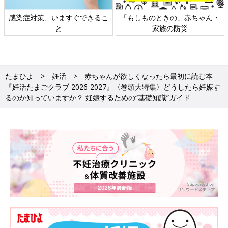
日本外来小児科学会リーフレッ
六星占術 細木かおりさんの人生
ト検討会
相談
たまひよ
妊活
赤ちゃんが欲しくなったら最初に読む本
『妊活たまごクラブ 2026-2027』〈巻頭大特集〉どうしたら妊娠す
るのか知っていますか？ 妊娠するための“基礎知識”ガイド