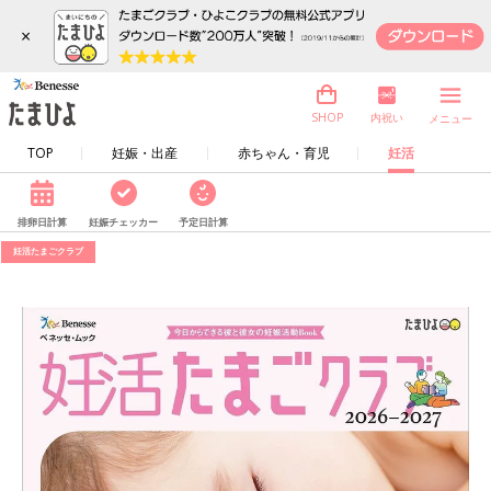
×
内祝い
SHOP
メニュー
TOP
妊娠・出産
赤ちゃん・育児
妊活
排卵日計算
妊娠チェッカー
予定日計算
妊活たまごクラブ