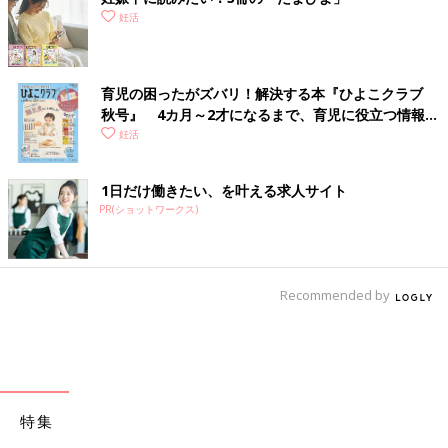
妊活
育児の困ったがズバリ！解決する本『ひよこクラブ
秋号』 4カ月～2才になるまで、育児に役立つ情報が
いっぱい！
妊活
1日だけ働きたい、を叶える求人サイト
PR(ショットワークス)
Recommended by
特集