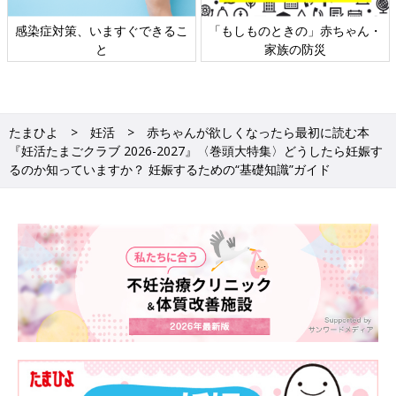
日本外来小児科学会リーフレッ
六星占術 細木かおりさんの人生
ト検討会
相談
たまひよ
妊活
赤ちゃんが欲しくなったら最初に読む本
『妊活たまごクラブ 2026-2027』〈巻頭大特集〉どうしたら妊娠す
るのか知っていますか？ 妊娠するための“基礎知識”ガイド