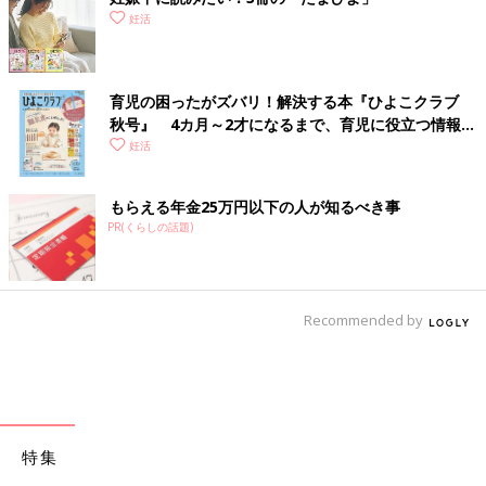
妊活
育児の困ったがズバリ！解決する本『ひよこクラブ
秋号』 4カ月～2才になるまで、育児に役立つ情報が
いっぱい！
妊活
もらえる年金25万円以下の人が知るべき事
PR(くらしの話題)
Recommended by
特集