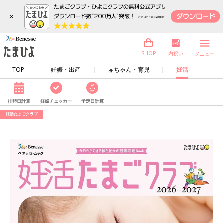
×
内祝い
SHOP
メニュー
TOP
妊娠・出産
赤ちゃん・育児
妊活
排卵日計算
妊娠チェッカー
予定日計算
妊活たまごクラブ