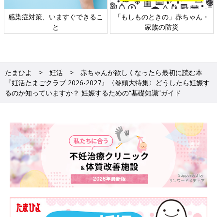
日本外来小児科学会リーフレッ
六星占術 細木かおりさんの人生
ト検討会
相談
たまひよ
妊活
赤ちゃんが欲しくなったら最初に読む本
『妊活たまごクラブ 2026-2027』〈巻頭大特集〉どうしたら妊娠す
るのか知っていますか？ 妊娠するための“基礎知識”ガイド