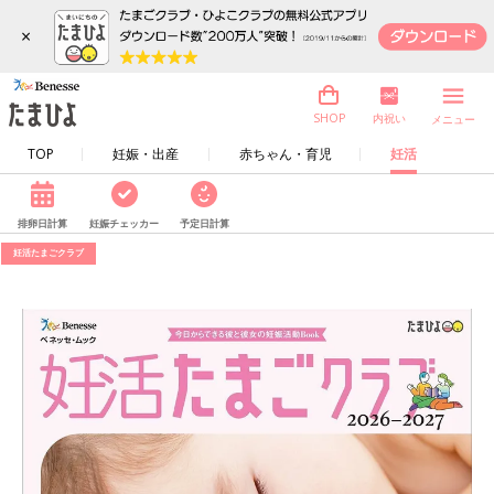
×
内祝い
SHOP
メニュー
TOP
妊娠・出産
赤ちゃん・育児
妊活
排卵日計算
妊娠チェッカー
予定日計算
妊活たまごクラブ