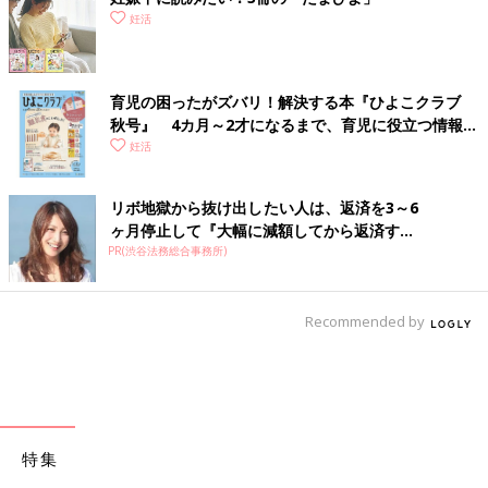
妊活
育児の困ったがズバリ！解決する本『ひよこクラブ
秋号』 4カ月～2才になるまで、育児に役立つ情報が
いっぱい！
妊活
リボ地獄から抜け出したい人は、返済を3～6
ヶ月停止して『大幅に減額してから返済す...
PR(渋谷法務総合事務所)
Recommended by
特集