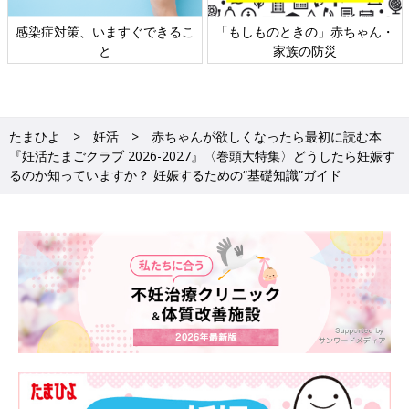
日本外来小児科学会リーフレッ
六星占術 細木かおりさんの人生
ト検討会
相談
たまひよ
妊活
赤ちゃんが欲しくなったら最初に読む本
『妊活たまごクラブ 2026-2027』〈巻頭大特集〉どうしたら妊娠す
るのか知っていますか？ 妊娠するための“基礎知識”ガイド