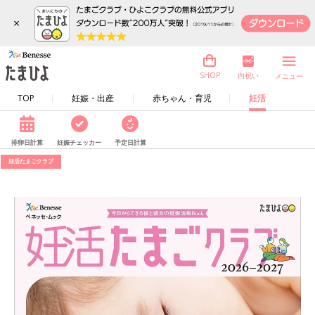
×
内祝い
SHOP
メニュー
TOP
妊娠・出産
赤ちゃん・育児
妊活
排卵日計算
妊娠チェッカー
予定日計算
妊活たまごクラブ