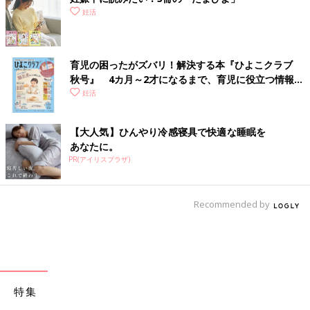
妊活
育児の困ったがズバリ！解決する本『ひよこクラブ
秋号』 4カ月～2才になるまで、育児に役立つ情報が
いっぱい！
妊活
【大人気】ひんやり冷感寝具で快適な睡眠を
あなたに。
PR(アイリスプラザ)
Recommended by
特集