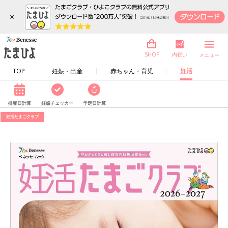
×
内祝い
SHOP
メニュー
TOP
妊娠・出産
赤ちゃん・育児
妊活
排卵日計算
妊娠チェッカー
予定日計算
妊活たまごクラブ