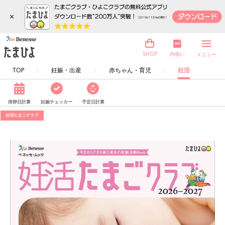
×
内祝い
SHOP
メニュー
TOP
妊娠・出産
赤ちゃん・育児
妊活
排卵日計算
妊娠チェッカー
予定日計算
妊活たまごクラブ