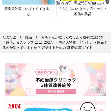
日本外来小児科学会リーフレッ
六星占術 細木かおりさんの人生
ト検討会
相談
たまひよ
妊活
赤ちゃんが欲しくなったら最初に読む本
『妊活たまごクラブ 2026-2027』〈巻頭大特集〉どうしたら妊娠す
るのか知っていますか？ 妊娠するための“基礎知識”ガイド