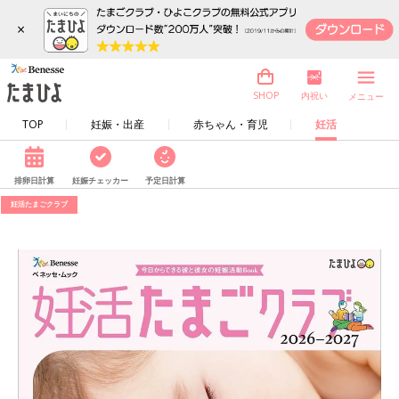
×
内祝い
SHOP
メニュー
TOP
妊娠・出産
赤ちゃん・育児
妊活
排卵日計算
妊娠チェッカー
予定日計算
妊活たまごクラブ