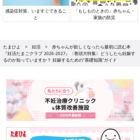
日本外来小児科学会リーフレッ
六星占術 細木かおりさんの人生
ト検討会
相談
たまひよ
妊活
赤ちゃんが欲しくなったら最初に読む本
『妊活たまごクラブ 2026-2027』〈巻頭大特集〉どうしたら妊娠す
るのか知っていますか？ 妊娠するための“基礎知識”ガイド