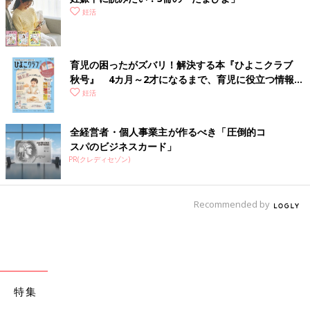
妊活
育児の困ったがズバリ！解決する本『ひよこクラブ
秋号』 4カ月～2才になるまで、育児に役立つ情報が
いっぱい！
妊活
全経営者・個人事業主が作るべき「圧倒的コ
スパのビジネスカード」
PR(クレディセゾン)
Recommended by
特集