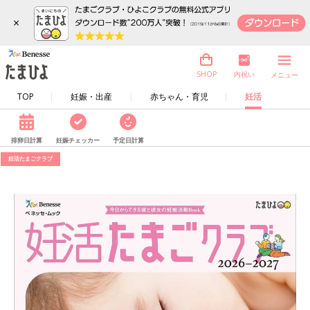
×
内祝い
SHOP
メニュー
TOP
妊娠・出産
赤ちゃん・育児
妊活
排卵日計算
妊娠チェッカー
予定日計算
妊活たまごクラブ