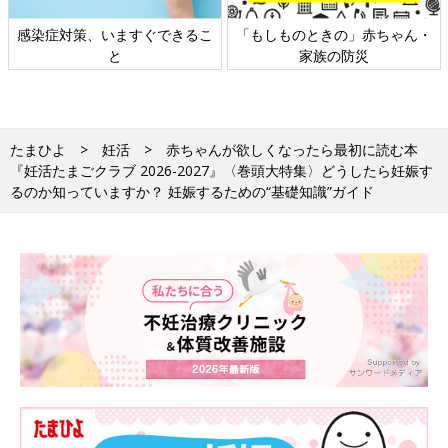
日本外来小児科学会リーフレッ
六星占術 細木かおりさんの人生
ト検討会
相談
たまひよ
妊活
赤ちゃんが欲しくなったら最初に読む本
『妊活たまごクラブ 2026-2027』〈巻頭大特集〉どうしたら妊娠す
るのか知っていますか？ 妊娠するための“基礎知識”ガイド