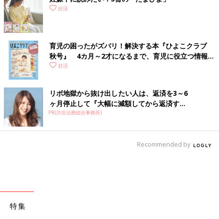
妊活
育児の困ったがズバリ！解決する本『ひよこクラブ
秋号』 4カ月～2才になるまで、育児に役立つ情報が
いっぱい！
妊活
リボ地獄から抜け出したい人は、返済を3～6
ヶ月停止して『大幅に減額してから返済す...
PR(渋谷法務総合事務所)
Recommended by
特集