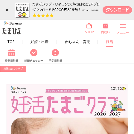
×
内祝い
SHOP
メニュー
TOP
妊娠・出産
赤ちゃん・育児
妊活
排卵日計算
妊娠チェッカー
予定日計算
妊活たまごクラブ