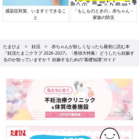
日本外来小児科学会リーフレッ
六星占術 細木かおりさんの人生
ト検討会
相談
たまひよ
妊活
赤ちゃんが欲しくなったら最初に読む本
『妊活たまごクラブ 2026-2027』〈巻頭大特集〉どうしたら妊娠す
るのか知っていますか？ 妊娠するための“基礎知識”ガイド