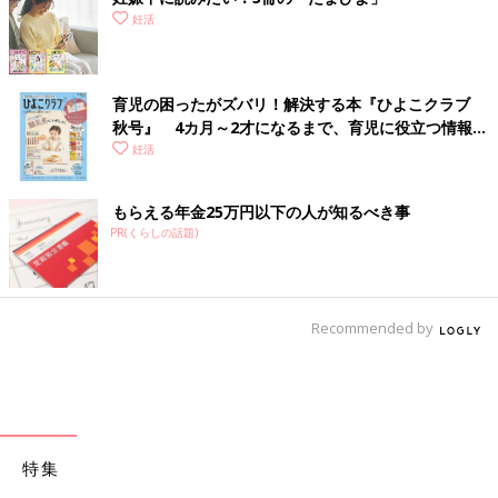
妊活
育児の困ったがズバリ！解決する本『ひよこクラブ
秋号』 4カ月～2才になるまで、育児に役立つ情報が
いっぱい！
妊活
もらえる年金25万円以下の人が知るべき事
PR(くらしの話題)
Recommended by
特集