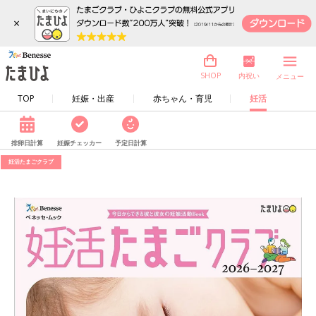
×
内祝い
SHOP
メニュー
TOP
妊娠・出産
赤ちゃん・育児
妊活
排卵日計算
妊娠チェッカー
予定日計算
妊活たまごクラブ