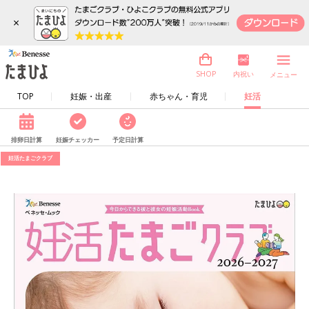
×
内祝い
SHOP
メニュー
TOP
妊娠・出産
赤ちゃん・育児
妊活
排卵日計算
妊娠チェッカー
予定日計算
妊活たまごクラブ