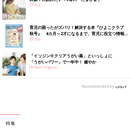
妊活
育児の困ったがズバリ！解決する本『ひよこクラブ
秋号』 4カ月～2才になるまで、育児に役立つ情報が
いっぱい！
妊活
「イソジン®クリアうがい薬」といっしょに
「うがいパワー」で一年中！ 健やか
PR(iNova｜Hugkum)
Recommended by
特集