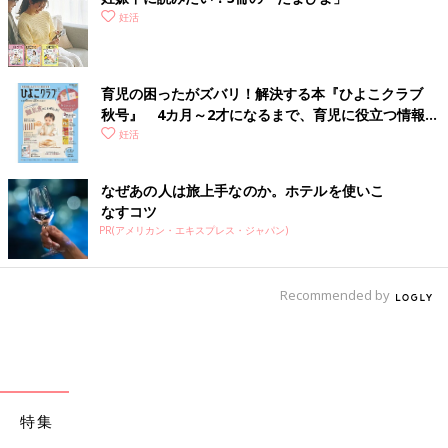
妊活
育児の困ったがズバリ！解決する本『ひよこクラブ
秋号』 4カ月～2才になるまで、育児に役立つ情報が
いっぱい！
妊活
なぜあの人は旅上手なのか。ホテルを使いこ
なすコツ
PR(アメリカン・エキスプレス・ジャパン)
Recommended by
特集