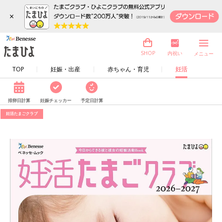
×
内祝い
SHOP
メニュー
TOP
妊娠・出産
赤ちゃん・育児
妊活
排卵日計算
妊娠チェッカー
予定日計算
妊活たまごクラブ