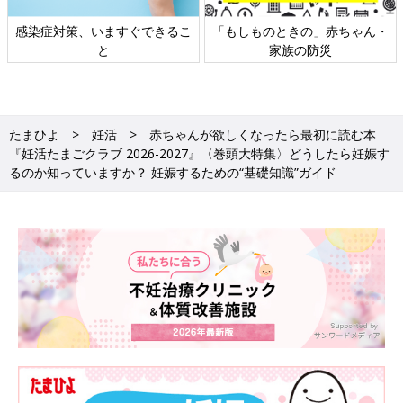
日本外来小児科学会リーフレッ
六星占術 細木かおりさんの人生
ト検討会
相談
たまひよ
妊活
赤ちゃんが欲しくなったら最初に読む本
『妊活たまごクラブ 2026-2027』〈巻頭大特集〉どうしたら妊娠す
るのか知っていますか？ 妊娠するための“基礎知識”ガイド