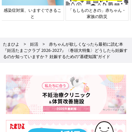
日本外来小児科学会リーフレッ
六星占術 細木かおりさんの人生
ト検討会
相談
たまひよ
妊活
赤ちゃんが欲しくなったら最初に読む本
『妊活たまごクラブ 2026-2027』〈巻頭大特集〉どうしたら妊娠す
るのか知っていますか？ 妊娠するための“基礎知識”ガイド