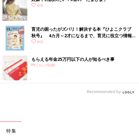
妊活
育児の困ったがズバリ！解決する本『ひよこクラブ
秋号』 4カ月～2才になるまで、育児に役立つ情報が
いっぱい！
妊活
もらえる年金25万円以下の人が知るべき事
PR(くらしの話題)
Recommended by
特集