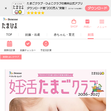
×
内祝い
SHOP
メニュー
TOP
妊娠・出産
赤ちゃん・育児
妊活
排卵日計算
妊娠チェッカー
予定日計算
妊活たまごクラブ